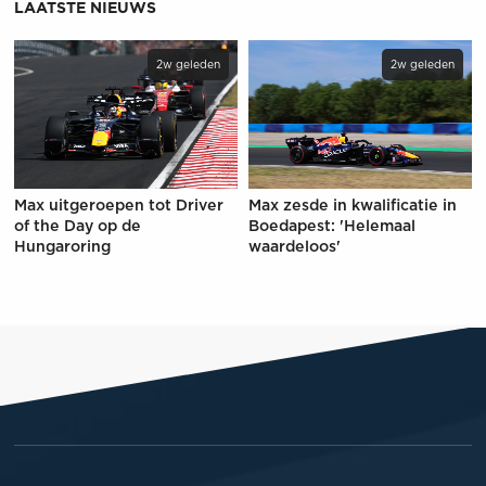
LAATSTE NIEUWS
2w geleden
2w geleden
Max uitgeroepen tot Driver
Max zesde in kwalificatie in
of the Day op de
Boedapest: 'Helemaal
Hungaroring
waardeloos'