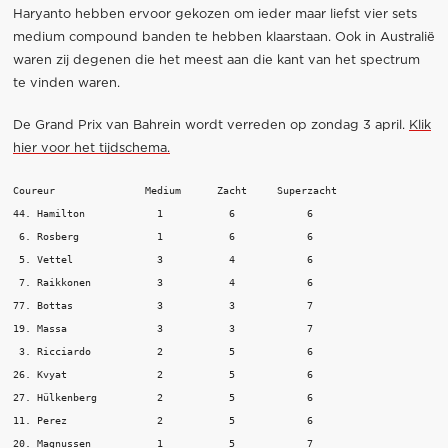
Haryanto hebben ervoor gekozen om ieder maar liefst vier sets
medium compound banden te hebben klaarstaan. Ook in Australië
waren zij degenen die het meest aan die kant van het spectrum
te vinden waren.
De Grand Prix van Bahrein wordt verreden op zondag 3 april.
Klik
hier voor het tijdschema.
Coureur 	      Medium 	  Zacht     Superzacht

44. Hamilton 		1 	    6 	         6

 6. Rosberg 	        1 	    6 	         6

 5. Vettel 	        3 	    4 	         6

 7. Raikkonen 	  	3 	    4            6

77. Bottas 		3 	    3 	         7

19. Massa 		3 	    3 	         7

 3. Ricciardo 		2 	    5 	         6

26. Kvyat 		2 	    5 	         6

27. Hülkenberg 		2 	    5 	         6

11. Perez 		2 	    5 	         6

20. Magnussen	 	1 	    5 	         7
