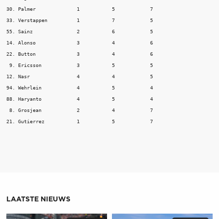
30. Palmer 		1 	    5 	         7

33. Verstappen	 	1 	    7 	         5

55. Sainz 		2 	    6 	         5

14. Alonso 		3 	    4 	         6

22. Button 		3 	    4 	         6

 9. Ericsson 		3 	    5 	         5

12. Nasr 		4 	    4 	         5

94. Wehrlein 		4 	    5 	         4

88. Haryanto 		4 	    5 	         4

 8. Grosjean 		2 	    4 	         7

21. Gutierrez 		1 	    5 	         7
LAATSTE NIEUWS