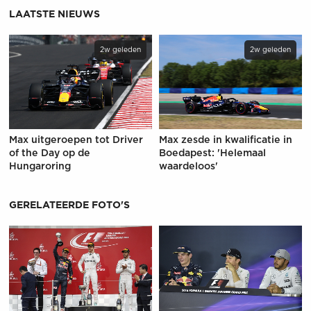
LAATSTE NIEUWS
2w geleden
2w geleden
Max uitgeroepen tot Driver
Max zesde in kwalificatie in
of the Day op de
Boedapest: 'Helemaal
Hungaroring
waardeloos'
GERELATEERDE FOTO'S