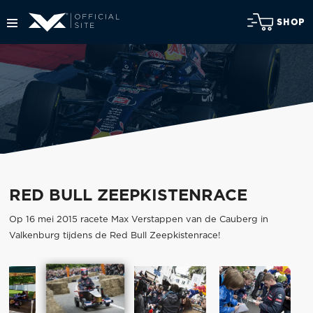
SHOP
RED BULL ZEEPKISTENRACE
Op 16 mei 2015 racete Max Verstappen van de Cauberg in
Valkenburg tijdens de Red Bull Zeepkistenrace!