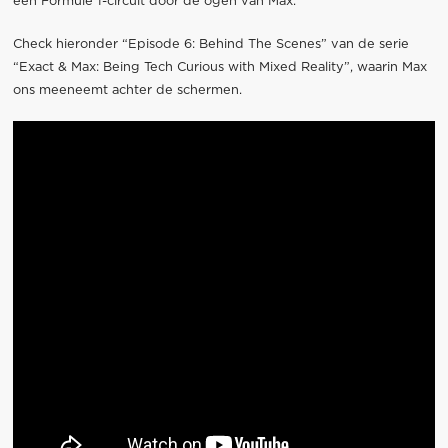
een Formule 1-circuit door de ogen van Max.
Check hieronder “Episode 6: Behind The Scenes” van de serie
“Exact & Max: Being Tech Curious with Mixed Reality”, waarin Max
ons meeneemt achter de schermen.