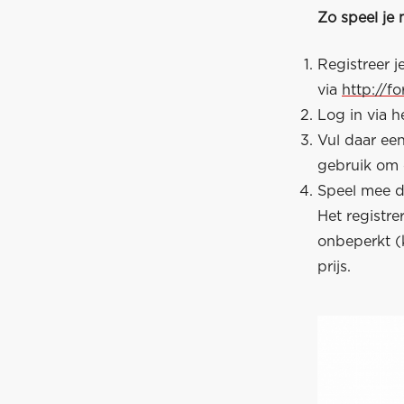
Zo speel je 
Registreer 
via
http://f
Log in via h
Vul daar ee
gebruik om 
Speel mee do
Het registr
onbeperkt (
prijs.