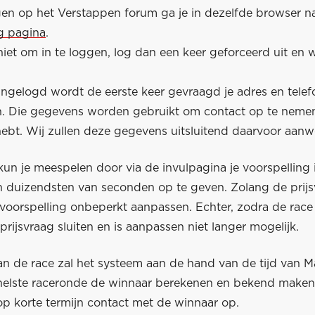
en op het Verstappen forum ga je in dezelfde browser n
ag pagina
.
niet om in te loggen, log dan een keer geforceerd uit en 
ingelogd wordt de eerste keer gevraagd je adres en tel
en. Die gegevens worden gebruikt om contact op te nemen
bt. Wij zullen deze gegevens uitsluitend daarvoor aan
un je meespelen door via de invulpagina je voorspelling 
 duizendsten van seconden op te geven. Zolang de prijs
voorspelling onbeperkt aanpassen. Echter, zodra de race 
 prijsvraag sluiten en is aanpassen niet langer mogelijk.
an de race zal het systeem aan de hand van de tijd van M
snelste raceronde de winnaar berekenen en bekend make
op korte termijn contact met de winnaar op.