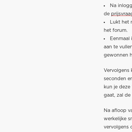
Na inlogg
de
prijsvra
Lukt het 
het forum.
Eenmaal 
aan te vull
gewonnen he
Vervolgens k
seconden en
kun je deze 
gaat, zal de
Na afloop v
werkelijke 
vervolgens 