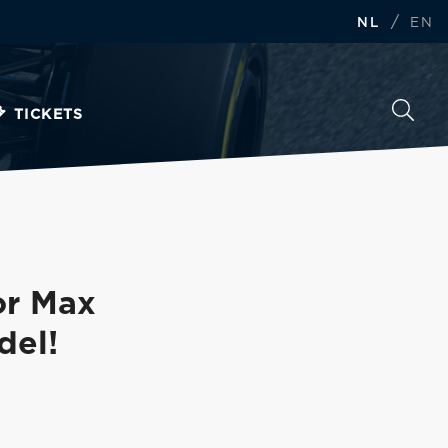
/
NL
EN
TICKETS
or Max
del!