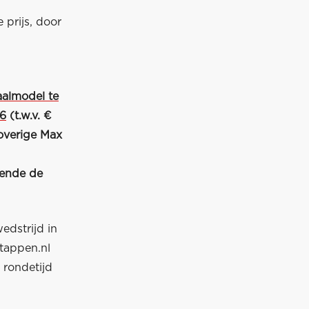
 prijs, door
aalmodel te
16
(t.w.v. €
e overige Max
rende de
edstrijd in
tappen.nl
 rondetijd