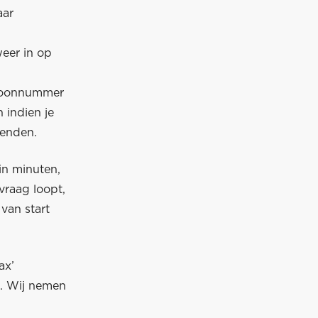
aar
weer in op
efoonnummer
 indien je
wenden.
in minuten,
vraag loopt,
van start
ax’
n. Wij nemen