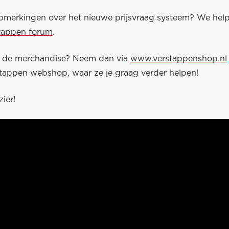
pmerkingen over het nieuwe prijsvraag systeem? We help
tappen forum
.
r de merchandise? Neem dan via
www.verstappenshop.nl
tappen webshop, waar ze je graag verder helpen!
zier!