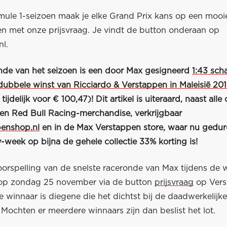
mule 1-seizoen maak je elke Grand Prix kans op een mooie
en met onze prijsvraag. Je vindt de button onderaan op
nl.
nde van het seizoen is een door Max gesigneerd
1:43 sch
dubbele winst van Ricciardo & Verstappen in Maleisië 20
ijdelijk voor € 100,47)! Dit artikel is uiteraard, naast all
en Red Bull Racing-merchandise, verkrijgbaar
penshop.nl
en in de
Max Verstappen store
, waar nu gedu
-week op bijna de gehele collectie 33% korting is!
oorspelling van de snelste raceronde van Max tijdens de w
op zondag 25 november via de button
prijsvraag
op Vers
 winnaar is diegene die het dichtst bij de daadwerkelijke
 Mochten er meerdere winnaars zijn dan beslist het lot.