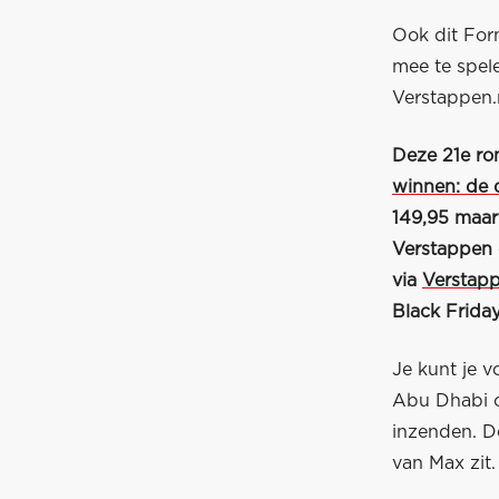
Ook dit For
mee te spel
Verstappen.
Deze 21e ro
winnen: de 
149,95 maar t
Verstappen 
via
Verstap
Black Friday
Je kunt je v
Abu Dhabi 
inzenden. De
van Max zit.