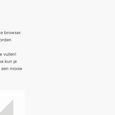
de browser.
worden
 vullen!
na kun je
p een mooie