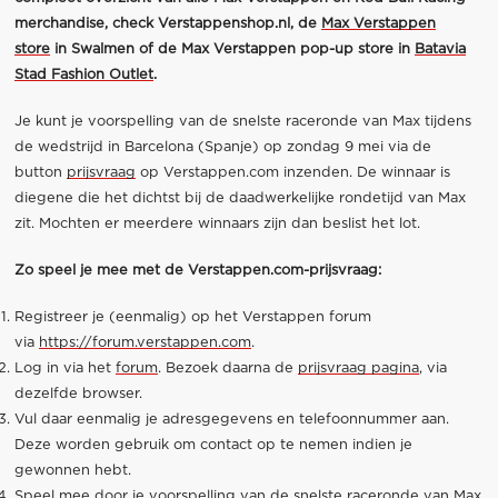
merchandise, check
Verstappenshop.nl
,
de
Max Verstappen
store
in Swalmen of de Max Verstappen pop-up store in
Batavia
Stad Fashion Outlet
.
Je kunt je voorspelling van de snelste raceronde van Max tijdens
de wedstrijd in Barcelona (Spanje) op zondag 9 mei via de
button
prijsvraag
op Verstappen.com inzenden. De winnaar is
diegene die het dichtst bij de daadwerkelijke rondetijd van Max
zit. Mochten er meerdere winnaars zijn dan beslist het lot.
Zo speel je mee met de Verstappen.com-prijsvraag:
Registreer je (eenmalig) op het Verstappen forum
via
https://forum.verstappen.com
.
Log in via het
forum
. Bezoek daarna de
prijsvraag pagina
, via
dezelfde browser.
Vul daar eenmalig je adresgegevens en telefoonnummer aan.
Deze worden gebruik om contact op te nemen indien je
gewonnen hebt.
Speel mee door je voorspelling van de snelste raceronde van Max