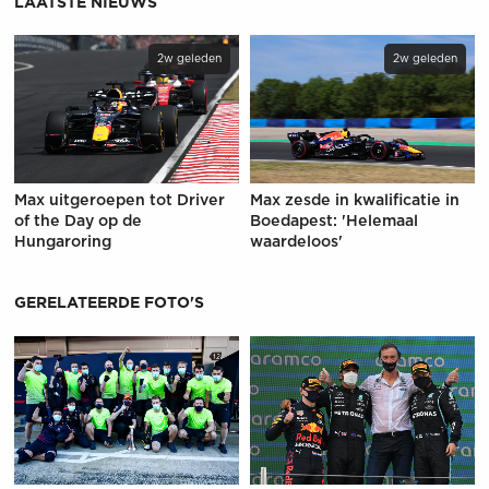
LAATSTE NIEUWS
2w geleden
2w geleden
Max uitgeroepen tot Driver
Max zesde in kwalificatie in
of the Day op de
Boedapest: 'Helemaal
Hungaroring
waardeloos'
GERELATEERDE FOTO'S