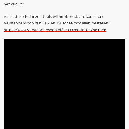
het circuit.”
Als je deze helm zelf thuis wil hebben staan, kun je op
Verstappenshop.nl nu 1:2 en 1:4 schaalmodellen bestellen:
https://www.verstappenshop.nl/schaalmodellen/helmen