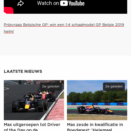
Prijsvraag Belgische GP: win een 1:4 schaalmodel GP Belgie 2019
helm!
LAATSTE NIEUWS
2w geleden
2w geleden
Max uitgeroepen tot Driver
Max zesde in kwalificatie in
of the Day op de
Boedapest: 'Helemaal