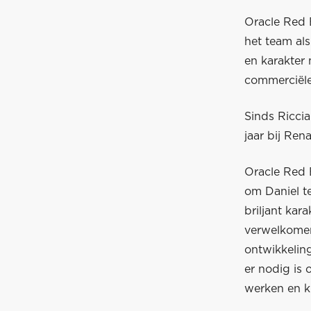
Oracle Red B
het team al
en karakter
commerciële 
Sinds Riccia
jaar bij Re
Oracle Red 
om Daniel te
briljant kar
verwelkomen.
ontwikkelin
er nodig is 
werken en ki