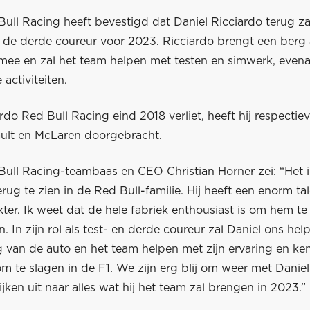
ull Racing heeft bevestigd dat Daniel Ricciardo terug zal
s de derde coureur voor 2023. Ricciardo brengt een berg 
 mee en zal het team helpen met testen en simwerk, evena
activiteiten.
rdo Red Bull Racing eind 2018 verliet, heeft hij respectiev
nault en McLaren doorgebracht.
Bull Racing-teambaas en CEO Christian Horner zei: “Het 
rug te zien in de Red Bull-familie. Hij heeft een enorm ta
akter. Ik weet dat de hele fabriek enthousiast is om hem te
 In zijn rol als test- en derde coureur zal Daniel ons hel
g van de auto en het team helpen met zijn ervaring en ke
om te slagen in de F1. We zijn erg blij om weer met Danie
jken uit naar alles wat hij het team zal brengen in 2023.”