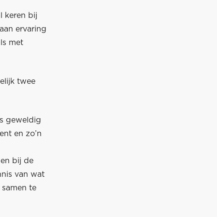
 keren bij
aan ervaring
ls met
elijk twee
is geweldig
lent en zo’n
pen bij de
nnis van wat
l samen te