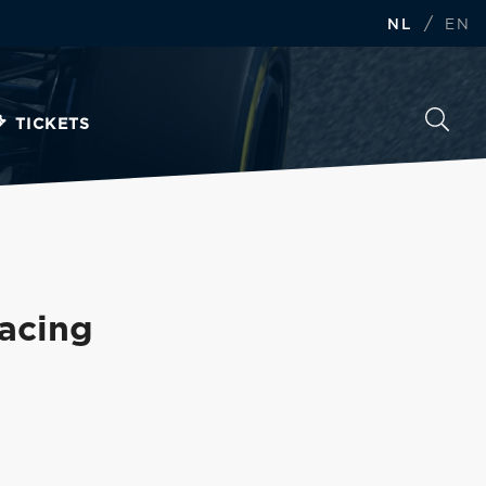
/
NL
EN
TICKETS
Racing