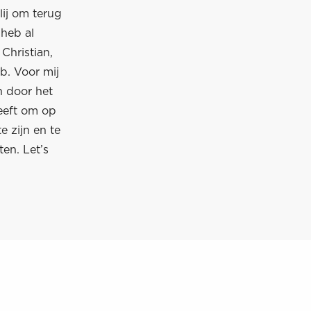
lij om terug
 heb al
Christian,
b. Voor mij
n door het
geeft om op
e zijn en te
en. Let’s