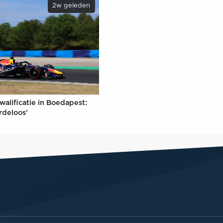
2w geleden
walificatie in Boedapest:
rdeloos'