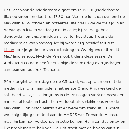
Het licht voor de middagsessie gaat om 13:15 uur (Nederlandse
tijd) op groen en duurt tot 17:30 uur. Voor de lunchpauze
reed de
Mexicaan al 69 ronden
en noteerde uiteindelijk de derde tijd. Max
Verstappen kwam vandaag niet in actie; hij zat de gehele
donderdag en vrijdagmiddag al achter het stuur. Tijdens de
mediasessies van vandaag liet hij weten
erg positief terug te
kijken
op zijn gedeelte van de testdagen. Overigens ontbreekt
Max’ landgenoot, Nyck de Vries, ook tijdens deze sessie. De
AlphaTauri-coureur heeft het stokje deze middag overgedragen
aan teamgenoot Yuki Tsunoda.
Pérez begint de middag op de C3-band, wat op dit moment de
medium band is maar tijdens het eerste Grand Prix weekend de
soft band zal zijn. De longruns in de RB19 ogen sterk en naast een
minuscuul foutje in bocht tien verloopt alles vlekkeloos voor de
Mexicaan. Ook Aston Martin ziet er wederom sterk uit. Er wordt
wel enige tijd gesleuteld aan de AMR23 van Fernando Alonso,
maar hij kan nog voldoende in actie komen. Hamilton daarentegen
lijkt problemen te hebben. De Brit stoeit met de balans van zijn