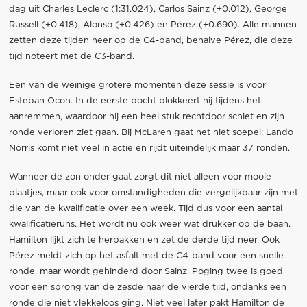
dag uit Charles Leclerc (1:31.024), Carlos Sainz (+0.012), George
Russell (+0.418), Alonso (+0.426) en Pérez (+0.690). Alle mannen
zetten deze tijden neer op de C4-band, behalve Pérez, die deze
tijd noteert met de C3-band.
Een van de weinige grotere momenten deze sessie is voor
Esteban Ocon. In de eerste bocht blokkeert hij tijdens het
aanremmen, waardoor hij een heel stuk rechtdoor schiet en zijn
ronde verloren ziet gaan. Bij McLaren gaat het niet soepel: Lando
Norris komt niet veel in actie en rijdt uiteindelijk maar 37 ronden.
Wanneer de zon onder gaat zorgt dit niet alleen voor mooie
plaatjes, maar ook voor omstandigheden die vergelijkbaar zijn met
die van de kwalificatie over een week. Tijd dus voor een aantal
kwalificatieruns. Het wordt nu ook weer wat drukker op de baan.
Hamilton lijkt zich te herpakken en zet de derde tijd neer. Ook
Pérez meldt zich op het asfalt met de C4-band voor een snelle
ronde, maar wordt gehinderd door Sainz. Poging twee is goed
voor een sprong van de zesde naar de vierde tijd, ondanks een
ronde die niet vlekkeloos ging. Niet veel later pakt Hamilton de