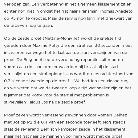
verlopen zijn. Een verbetering in het algemeen klassement zit er
echter nog niet in omdat het gat naar Fransman Thomas Anacleto
op P5 nog te groot is. Maar de rally is nog lang met driekwart van
de proeven nog te gaan.
Op de zesde proef (Nettine-Mohiville) wordt de snelste tijd
gereden door Maxime Potty die een straf van 30 seconden moet
incasseren vanwege het te laat aan de start verschijnen van de
proef. De Belg heeft op de verbinding reparaties uit moeten
voeren aan de schokbreker waardoor hij te laat bij de start
verschijnt en een straf oploopt. Jos wordt op een achterstand van
0,7 seconde tweede op de proef. “We hadden een cleane run,
en we weten dat we de tweede loop altijd wat sneller zijn en het
is jammer dat Potty voor de start al met problemen is
stilgevallen”, aldus Jos na de zesde proef.
Proef zeven wordt verrassend gewonnen door Romain Delhez
met Jos op P2 die 0,4 van een seconde toegeeft. Nog steeds
staat de regerend Belgisch kampioen zesde in het klassement
maar het gat naar de mannen voor hem wordt met de proef