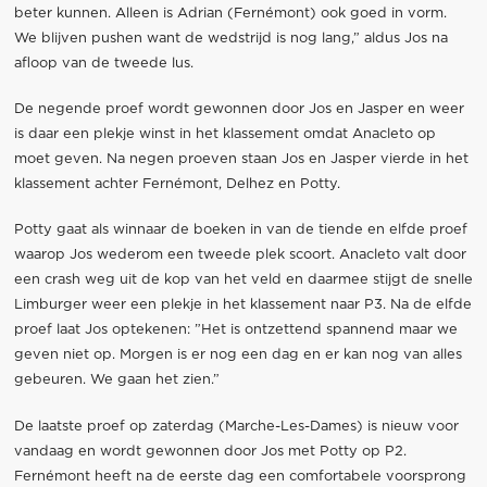
beter kunnen. Alleen is Adrian (Fernémont) ook goed in vorm.
We blijven pushen want de wedstrijd is nog lang,” aldus Jos na
afloop van de tweede lus.
De negende proef wordt gewonnen door Jos en Jasper en weer
is daar een plekje winst in het klassement omdat Anacleto op
moet geven. Na negen proeven staan Jos en Jasper vierde in het
klassement achter Fernémont, Delhez en Potty.
Potty gaat als winnaar de boeken in van de tiende en elfde proef
waarop Jos wederom een tweede plek scoort. Anacleto valt door
een crash weg uit de kop van het veld en daarmee stijgt de snelle
Limburger weer een plekje in het klassement naar P3. Na de elfde
proef laat Jos optekenen: ”Het is ontzettend spannend maar we
geven niet op. Morgen is er nog een dag en er kan nog van alles
gebeuren. We gaan het zien.”
De laatste proef op zaterdag (Marche-Les-Dames) is nieuw voor
vandaag en wordt gewonnen door Jos met Potty op P2.
Fernémont heeft na de eerste dag een comfortabele voorsprong