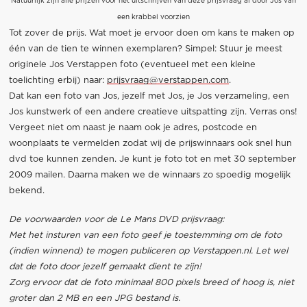
Natuurlijk zijn alle prijzen vóór het uitschrijven van deze prijsvraag al door Jos van
een krabbel voorzien
Tot zover de prijs. Wat moet je ervoor doen om kans te maken op
één van de tien te winnen exemplaren? Simpel: Stuur je meest
originele Jos Verstappen foto (eventueel met een kleine
toelichting erbij) naar:
prijsvraag@verstappen.com
.
Dat kan een foto van Jos, jezelf met Jos, je Jos verzameling, een
Jos kunstwerk of een andere creatieve uitspatting zijn. Verras ons!
Vergeet niet om naast je naam ook je adres, postcode en
woonplaats te vermelden zodat wij de prijswinnaars ook snel hun
dvd toe kunnen zenden. Je kunt je foto tot en met 30 september
2009 mailen. Daarna maken we de winnaars zo spoedig mogelijk
bekend.
De voorwaarden voor de Le Mans DVD prijsvraag:
Met het insturen van een foto geef je toestemming om de foto
(indien winnend) te mogen publiceren op Verstappen.nl. Let wel
dat de foto door jezelf gemaakt dient te zijn!
Zorg ervoor dat de foto minimaal 800 pixels breed of hoog is, niet
groter dan 2 MB en een JPG bestand is.