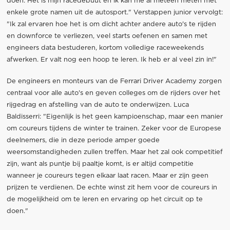
doen. Het is mijn racedebuut en ik kan me al meteen meten met
enkele grote namen uit de autosport." Verstappen junior vervolgt:
"Ik zal ervaren hoe het is om dicht achter andere auto's te rijden
en downforce te verliezen, veel starts oefenen en samen met
engineers data bestuderen, kortom volledige raceweekends
afwerken. Er valt nog een hoop te leren. Ik heb er al veel zin in!"
De engineers en monteurs van de Ferrari Driver Academy zorgen
centraal voor alle auto's en geven colleges om de rijders over het
rijgedrag en afstelling van de auto te onderwijzen. Luca
Baldisserri: "Eigenlijk is het geen kampioenschap, maar een manier
om coureurs tijdens de winter te trainen. Zeker voor de Europese
deelnemers, die in deze periode amper goede
weersomstandigheden zullen treffen. Maar het zal ook competitief
zijn, want als puntje bij paaltje komt, is er altijd competitie
wanneer je coureurs tegen elkaar laat racen. Maar er zijn geen
prijzen te verdienen. De echte winst zit hem voor de coureurs in
de mogelijkheid om te leren en ervaring op het circuit op te
doen."