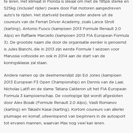
te leren. Het klimaat in Florida is ideaal om met de 195pk sterke en
525kg (inclusief rijder) zware door Fiat motoren aangedreven
auto's te rijden. Het startveld bestaat onder andere uit de
coureurs van de Ferrari Driver Academy, zoals Lance Stroll
(karting), Antonio Fuoco (kampioen 2013 Formule Renault 2.0
Alps) en Raffaele Marciello (kampioen 2013 FIA European Formula
3). De grootste naam die door de organisatie eerder is genoemd
is Jules Bianchi, die in 2013 zijn eerste Formule 1 seizoen voor
Marussia voltooide en ook in 2014 aan de start van de
koningsklasse zal staan.
Andere namen op de deelnemerslijst zijn Ed Jones (kampioen
2013 European F3 Open Championship) en Dennis van de Laar,
Nicholas Latifi en de dame Tatiana Calderon uit het FIA European
Formula 3 kampioenschap. De voorlopige lijst wordt afgesloten
door Alex Bosak (Formule Renault 2.0 Alps), Vasili Romanov
(karting) en Takashi Kasai (karting). Kortom coureurs van allerlei
pluimage en komaf, uiteenlopend van beginners in de autosport
tot ervaren mannen, waarvan Max nog veel kan leren.