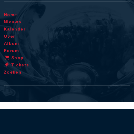
Home
Nieuws
Kalender
Over
Album
Forum
Shop
Tickets
Zoeken
Algemene voorwaarden
Privacy policy
Cookie verklaring
Disclaimer
Contact
RSS
iOS app
Android app