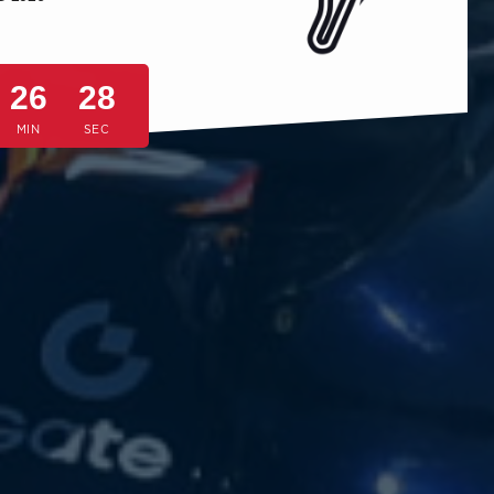
26
25
MIN
SEC