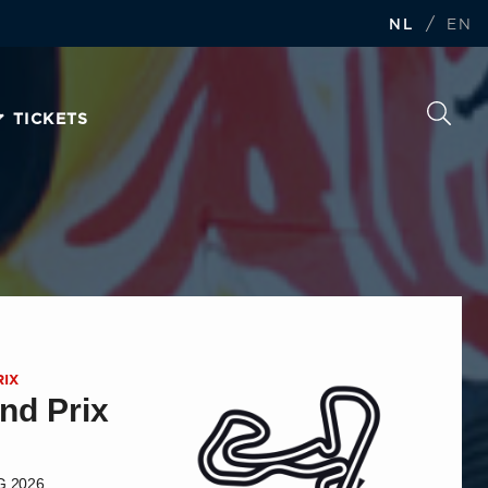
/
NL
EN
TICKETS
IX
nd Prix
G 2026