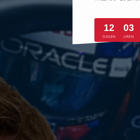
12
03
DAGEN
UREN