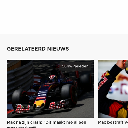
GERELATEERD NIEUWS
584w geleden
Max na zijn crash: “Dit maakt me alleen
Max bestraft v