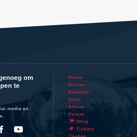
l genoeg om
Home
pen te
Nieuws
Kalender
Over
Album
ial media en
Forum
te.
Shop
Tickets
Zoeken