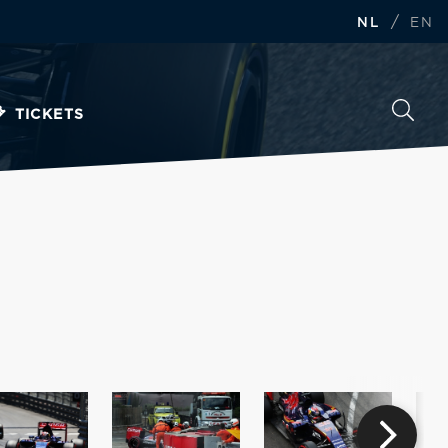
/
NL
EN
TICKETS