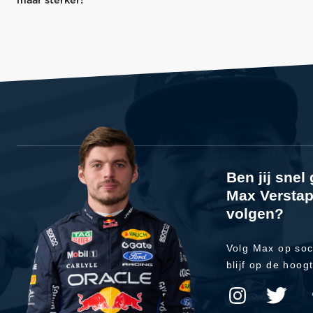
maar sterker!”
Ben jij sne
Max Verstap
volgen?
Volg Max op soc
blijf op de hoog