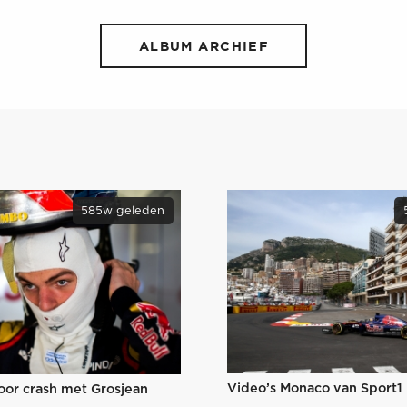
ALBUM ARCHIEF
585w geleden
Video’s Monaco van Sport1
oor crash met Grosjean