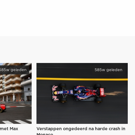
585w geleden
585w geleden
 met Max
Verstappen ongedeerd na harde crash in
Monaco