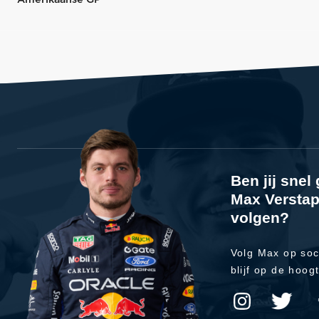
Ben jij sne
Max Verstap
volgen?
Volg Max op soc
blijf op de hoog