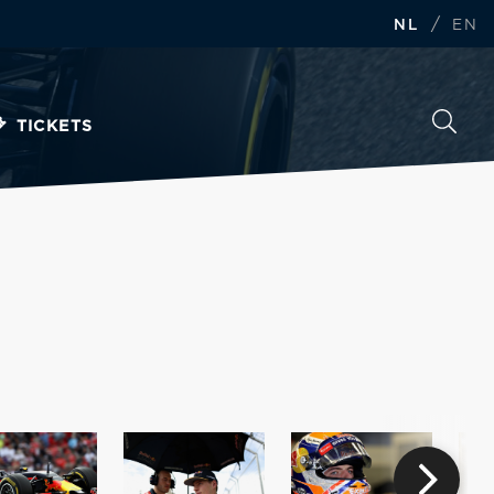
/
NL
EN
TICKETS