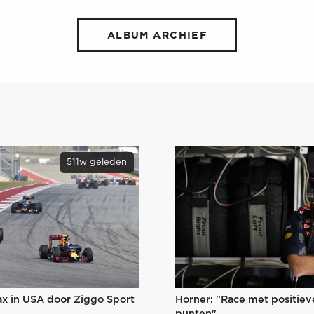
ALBUM ARCHIEF
511w geleden
Horner: "Race met positiev
ax in USA door Ziggo Sport
punten"