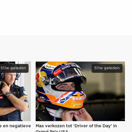
511w geleden
511w geleden
e en negatieve
Max verkozen tot ‘Driver of the Day’ in
Grand Prix USA