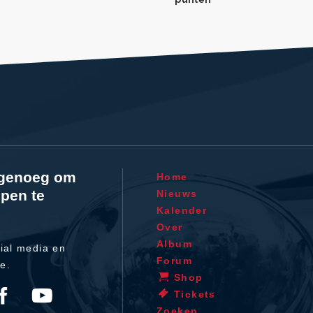
l genoeg om
Home
pen te
Nieuws
Kalender
Over
Album
ial media en
Forum
te.
Shop
Tickets
Zoeken