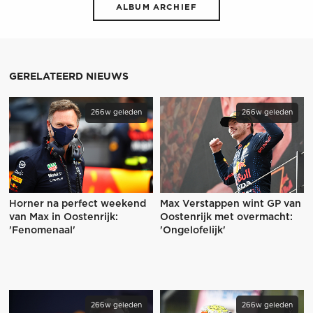
ALBUM ARCHIEF
GERELATEERD NIEUWS
266w geleden
266w geleden
Horner na perfect weekend
Max Verstappen wint GP van
van Max in Oostenrijk:
Oostenrijk met overmacht:
'Fenomenaal'
'Ongelofelijk'
266w geleden
266w geleden