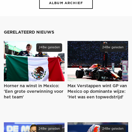
ALBUM ARCHIEF
GERELATEERD NIEUWS
248w geleden
248w geleden
Horner na winst in Mexico:
Max Verstappen wint GP van
'Een grote overwinning voor
Mexico op dominante wijze:
het team'
'Het was een topwedstrijd'
248w geleden
248w geleden