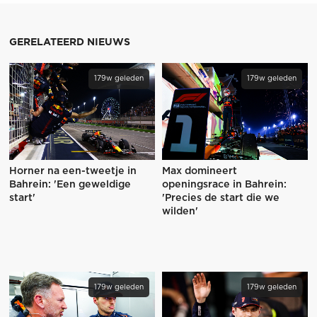
GERELATEERD NIEUWS
179w geleden
179w geleden
Horner na een-tweetje in
Max domineert
Bahrein: 'Een geweldige
openingsrace in Bahrein:
start'
'Precies de start die we
wilden'
179w geleden
179w geleden