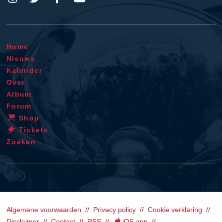
Home
Nieuws
Kalender
Over
Album
Forum
Shop
Tickets
Zoeken
Algemene voorwaarden
Privacy policy
Cookie verklaring
Disclaimer
Contact
RSS
iOS app