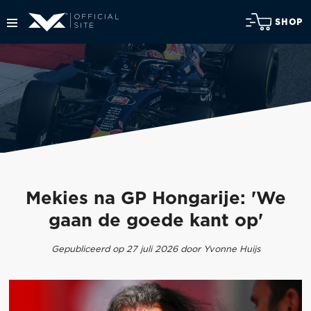
SHOP
Mekies na GP Hongarije: 'We
gaan de goede kant op'
Gepubliceerd op 27 juli 2026 door Yvonne Huijs