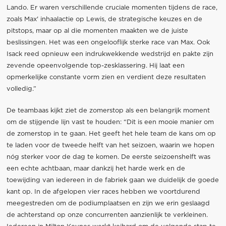
Lando. Er waren verschillende cruciale momenten tijdens de race,
zoals Max' inhaalactie op Lewis, de strategische keuzes en de
pitstops, maar op al die momenten maakten we de juiste
beslissingen. Het was een ongelooflijk sterke race van Max. Ook
Isack reed opnieuw een indrukwekkende wedstrijd en pakte zijn
zevende opeenvolgende top-zesklassering. Hij laat een
opmerkelijke constante vorm zien en verdient deze resultaten
volledig.”
De teambaas kijkt ziet de zomerstop als een belangrijk moment
om de stijgende lijn vast te houden: “Dit is een mooie manier om
de zomerstop in te gaan. Het geeft het hele team de kans om op
te laden voor de tweede helft van het seizoen, waarin we hopen
nóg sterker voor de dag te komen. De eerste seizoenshelft was
een echte achtbaan, maar dankzij het harde werk en de
toewijding van iedereen in de fabriek gaan we duidelijk de goede
kant op. In de afgelopen vier races hebben we voortdurend
meegestreden om de podiumplaatsen en zijn we erin geslaagd
de achterstand op onze concurrenten aanzienlijk te verkleinen.