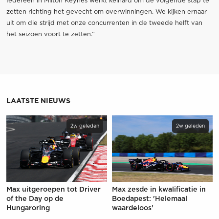
Iedereen in Milton Keynes werkt keihard om de volgende stap te
zetten richting het gevecht om overwinningen. We kijken ernaar
uit om die strijd met onze concurrenten in de tweede helft van
het seizoen voort te zetten.”
LAATSTE NIEUWS
2w geleden
2w geleden
Max uitgeroepen tot Driver
Max zesde in kwalificatie in
of the Day op de
Boedapest: 'Helemaal
Hungaroring
waardeloos'