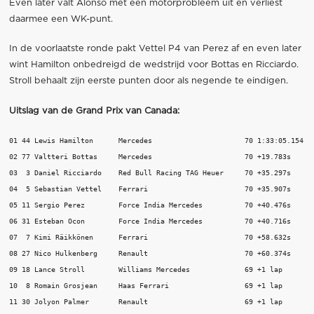
Even later valt Alonso met een motorprobleem uit en verliest
daarmee een WK-punt.
In de voorlaatste ronde pakt Vettel P4 van Perez af en even later
wint Hamilton onbedreigd de wedstrijd voor Bottas en Ricciardo.
Stroll behaalt zijn eerste punten door als negende te eindigen.
Uitslag van de Grand Prix van Canada:
01 44 Lewis Hamilton      Mercedes                    	70 1:33:05.154  

02 77 Valtteri Bottas     Mercedes                    	70 +19.783s  

03  3 Daniel Ricciardo    Red Bull Racing TAG Heuer   	70 +35.297s  

04  5 Sebastian Vettel    Ferrari                     	70 +35.907s 

05 11 Sergio Perez        Force India Mercedes        	70 +40.476s  

06 31 Esteban Ocon        Force India Mercedes        	70 +40.716s  

07  7 Kimi Räikkönen      Ferrari                     	70 +58.632s  

08 27 Nico Hulkenberg     Renault                     	70 +60.374s  

09 18 Lance Stroll        Williams Mercedes           	69 +1 lap  

10  8 Romain Grosjean     Haas Ferrari                	69 +1 lap  

11 30 Jolyon Palmer       Renault                     	69 +1 lap  
