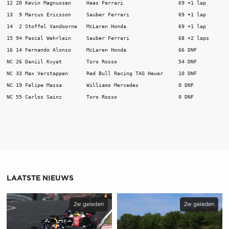
12 20 Kevin Magnussen     Haas Ferrari                	69 +1 lap  

13  9 Marcus Ericsson     Sauber Ferrari              	69 +1 lap  

14  2 Stoffel Vandoorne   McLaren Honda               	69 +1 lap  

15 94 Pascal Wehrlein     Sauber Ferrari              	68 +2 laps  

16 14 Fernando Alonso     McLaren Honda               	66 DNF  

NC 26 Daniil Kvyat        Toro Rosso                  	54 DNF  

NC 33 Max Verstappen      Red Bull Racing TAG Heuer   	10 DNF  

NC 19 Felipe Massa        Williams Mercedes           	0 DNF  

NC 55 Carlos Sainz        Toro Rosso                  	0 DNF   
LAATSTE NIEUWS
2w geleden
2w geleden