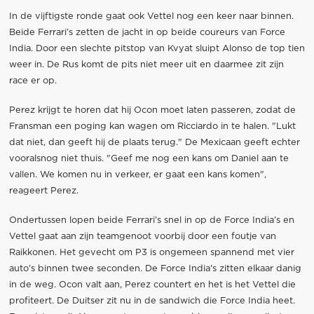
In de vijftigste ronde gaat ook Vettel nog een keer naar binnen.
Beide Ferrari’s zetten de jacht in op beide coureurs van Force
India. Door een slechte pitstop van Kvyat sluipt Alonso de top tien
weer in. De Rus komt de pits niet meer uit en daarmee zit zijn
race er op.
Perez krijgt te horen dat hij Ocon moet laten passeren, zodat de
Fransman een poging kan wagen om Ricciardo in te halen. "Lukt
dat niet, dan geeft hij de plaats terug." De Mexicaan geeft echter
vooralsnog niet thuis. "Geef me nog een kans om Daniel aan te
vallen. We komen nu in verkeer, er gaat een kans komen",
reageert Perez.
Ondertussen lopen beide Ferrari’s snel in op de Force India’s en
Vettel gaat aan zijn teamgenoot voorbij door een foutje van
Raikkonen. Het gevecht om P3 is ongemeen spannend met vier
auto’s binnen twee seconden. De Force India's zitten elkaar danig
in de weg. Ocon valt aan, Perez countert en het is het Vettel die
profiteert. De Duitser zit nu in de sandwich die Force India heet.