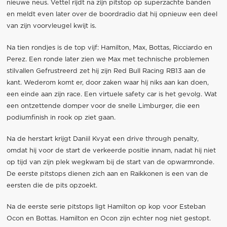
nieuwe neus. Vettel rijdt na zijn pitstop op superzachte banden
en meldt even later over de boordradio dat hij opnieuw een deel
van zijn voorvleugel kwijt is.
Na tien rondjes is de top vijf: Hamilton, Max, Bottas, Ricciardo en
Perez. Een ronde later zien we Max met technische problemen
stilvallen Gefrustreerd zet hij zijn Red Bull Racing RB13 aan de
kant. Wederom komt er, door zaken waar hij niks aan kan doen,
een einde aan zijn race. Een virtuele safety car is het gevolg. Wat
een ontzettende domper voor de snelle Limburger, die een
podiumfinish in rook op ziet gaan.
Na de herstart krijgt Daniil Kvyat een drive through penalty,
omdat hij voor de start de verkeerde positie innam, nadat hij niet
op tijd van zijn plek wegkwam bij de start van de opwarmronde.
De eerste pitstops dienen zich aan en Raikkonen is een van de
eersten die de pits opzoekt.
Na de eerste serie pitstops ligt Hamilton op kop voor Esteban
Ocon en Bottas. Hamilton en Ocon zijn echter nog niet gestopt.