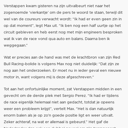
Verstappen kwam gisteren na zijn uitvalbeurt niet naar het
zogenoemde ‘vierkantje’ om de pers te woord te staan, terwijl dit
wel van de coureurs verwacht wordt: “Ik had er even geen zin in
op dat moment”, legt Max uit. “Ik ben nog een half uurtje op het
circuit gebleven en heb eerst nog met mijn engineers besproken
wat ik van de race vond qua auto en balans. Daarna ben ik
weggegaan.”
Wat er precies aan de hand was met de krachtbron van zijn Red
Bull Racing-bolide is volgens Max nog niet duidelijk: “Dat zijn ze
nog aan het onderzoeken. Er moet nu in ieder geval een nieuwe
motor in, want volgens mij is deze afgeschreven.“
Tot aan het onfortuinlijke moment, zat Verstappen midden in een
gevecht om de derde plek met Sergio Perez. “Ik had er tijdens
de race eigenlijk helemaal niet aan gedacht, totdat je opeens
weer een probleem krijgt”, vertelt Max. “Het is dan natuurlijk
enorm balen als je op zo’n goede positie ligt en weer uitvalt.
Zeker achteraf, na wat er allemaal is gebeurd.” Het gaf de