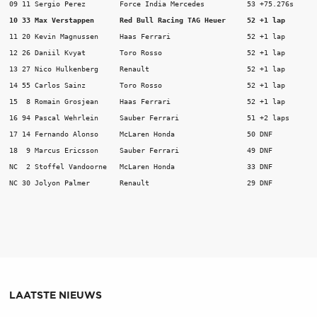
10 33 Max Verstappen      Red Bull Racing TAG Heuer  	52 +1 lap
11 20 Kevin Magnussen     Haas Ferrari               	52 +1 lap

12 26 Daniil Kvyat        Toro Rosso                 	52 +1 lap

13 27 Nico Hulkenberg     Renault                    	52 +1 lap

14 55 Carlos Sainz        Toro Rosso                 	52 +1 lap

15  8 Romain Grosjean     Haas Ferrari               	52 +1 lap

16 94 Pascal Wehrlein     Sauber Ferrari             	51 +2 laps

17 14 Fernando Alonso     McLaren Honda              	50 DNF

18  9 Marcus Ericsson     Sauber Ferrari             	49 DNF

NC  2 Stoffel Vandoorne   McLaren Honda              	33 DNF

NC 30 Jolyon Palmer       Renault                    	29 DNF
LAATSTE NIEUWS