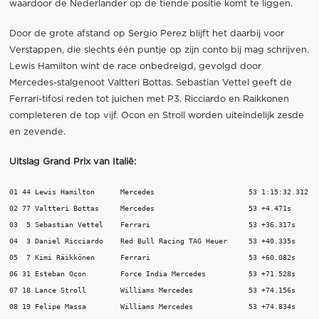
waardoor de Nederlander op de tiende positie komt te liggen.
Door de grote afstand op Sergio Perez blijft het daarbij voor
Verstappen, die slechts één puntje op zijn conto bij mag schrijven.
Lewis Hamilton wint de race onbedreigd, gevolgd door
Mercedes-stalgenoot Valtteri Bottas. Sebastian Vettel geeft de
Ferrari-tifosi reden tot juichen met P3. Ricciardo en Raikkonen
completeren de top vijf. Ocon en Stroll worden uiteindelijk zesde
en zevende.
Uitslag Grand Prix van Italië:
01 44 Lewis Hamilton      Mercedes                   	53 1:15:32.312 

02 77 Valtteri Bottas     Mercedes                   	53 +4.471s

03  5 Sebastian Vettel    Ferrari                    	53 +36.317s

04  3 Daniel Ricciardo    Red Bull Racing TAG Heuer  	53 +40.335s

05  7 Kimi Räikkönen      Ferrari                    	53 +60.082s

06 31 Esteban Ocon        Force India Mercedes       	53 +71.528s

07 18 Lance Stroll        Williams Mercedes          	53 +74.156s

08 19 Felipe Massa        Williams Mercedes          	53 +74.834s
