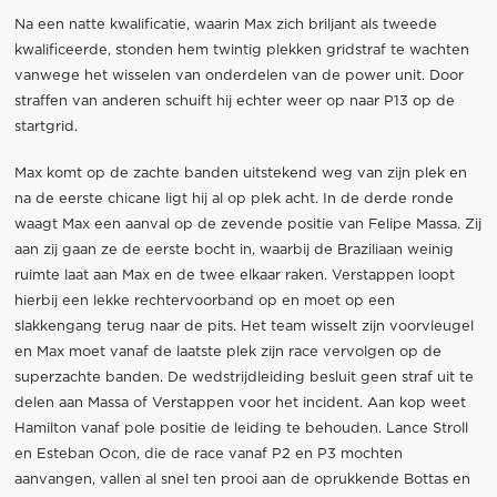
Na een natte kwalificatie, waarin Max zich briljant als tweede
kwalificeerde, stonden hem twintig plekken gridstraf te wachten
vanwege het wisselen van onderdelen van de power unit. Door
straffen van anderen schuift hij echter weer op naar P13 op de
startgrid.
Max komt op de zachte banden uitstekend weg van zijn plek en
na de eerste chicane ligt hij al op plek acht. In de derde ronde
waagt Max een aanval op de zevende positie van Felipe Massa. Zij
aan zij gaan ze de eerste bocht in, waarbij de Braziliaan weinig
ruimte laat aan Max en de twee elkaar raken. Verstappen loopt
hierbij een lekke rechtervoorband op en moet op een
slakkengang terug naar de pits. Het team wisselt zijn voorvleugel
en Max moet vanaf de laatste plek zijn race vervolgen op de
superzachte banden. De wedstrijdleiding besluit geen straf uit te
delen aan Massa of Verstappen voor het incident. Aan kop weet
Hamilton vanaf pole positie de leiding te behouden. Lance Stroll
en Esteban Ocon, die de race vanaf P2 en P3 mochten
aanvangen, vallen al snel ten prooi aan de oprukkende Bottas en