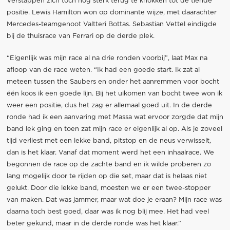
Verstappen zich toch nog sterk terug te knokken tot de tiende
positie. Lewis Hamilton won op dominante wijze, met daarachter
Mercedes-teamgenoot Valtteri Bottas. Sebastian Vettel eindigde
bij de thuisrace van Ferrari op de derde plek.
“Eigenlijk was mijn race al na drie ronden voorbij”, laat Max na
afloop van de race weten. “Ik had een goede start. Ik zat al
meteen tussen the Saubers en onder het aanremmen voor bocht
één koos ik een goede lijn. Bij het uikomen van bocht twee won ik
weer een positie, dus het zag er allemaal goed uit. In de derde
ronde had ik een aanvaring met Massa wat ervoor zorgde dat mijn
band lek ging en toen zat mijn race er eigenlijk al op. Als je zoveel
tijd verliest met een lekke band, pitstop en de neus verwisselt,
dan is het klaar. Vanaf dat moment werd het een inhaalrace. We
begonnen de race op de zachte band en ik wilde proberen zo
lang mogelijk door te rijden op die set, maar dat is helaas niet
gelukt. Door die lekke band, moesten we er een twee-stopper
van maken. Dat was jammer, maar wat doe je eraan? Mijn race was
daarna toch best goed, daar was ik nog blij mee. Het had veel
beter gekund, maar in de derde ronde was het klaar.”