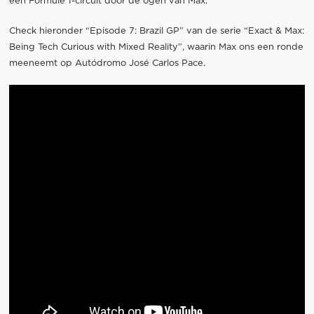
een Formule 1-circuit door de ogen van Max.
Check hieronder “Episode 7: Brazil GP” van de serie “Exact & Max:
Being Tech Curious with Mixed Reality”, waarin Max ons een ronde
meeneemt op Autódromo José Carlos Pace.