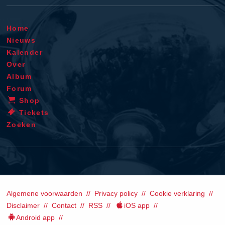
Home
Nieuws
Kalender
Over
Album
Forum
Shop
Tickets
Zoeken
Algemene voorwaarden
Privacy policy
Cookie verklaring
Disclaimer
Contact
RSS
iOS app
Android app