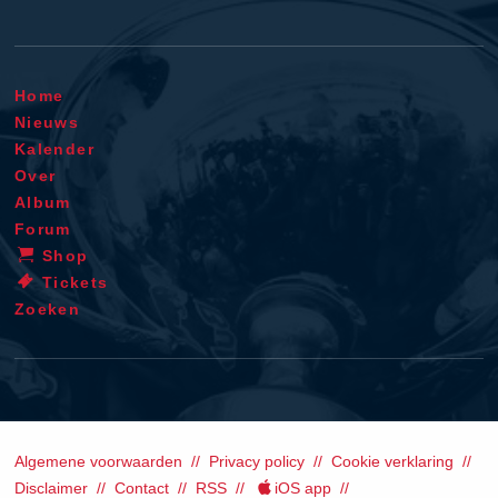
Home
Nieuws
Kalender
Over
Album
Forum
Shop
Tickets
Zoeken
Algemene voorwaarden
Privacy policy
Cookie verklaring
Disclaimer
Contact
RSS
iOS app