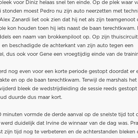
 bleek voor Diniz helaas snel ten einde. Op de plek waar
li stonden moest Pedro nu zijn auto neerzetten met techn
lex Zanardi liet ook zien dat hij net als zijn teamgenoot
ole kon houden toen hij iets naast de baan terechtkwam.
els een naam van brokkenpiloot op. Op zijn thuiscircuit 
 en beschadigde de achterkant van zijn auto tegen een
l, dus ook voor Gene een vroegtijdig einde van de traini
erd nog even voor een korte periode gestopt doordat er 
aakte en op de baan terechtkwam. Terwijl de marshals het
ijderd bleek de wedstrijdleiding de sessie reeds gestopt
ud duurde dus maar kort.
0 minuten vormde de derde aanval op de snelste tijd tot 
 werd duidelijk dat Irvine de winnaar van de dag was. Pra
t zijn tijd nog te verbeteren en de achterstanden bleken