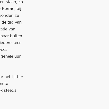
ven staan, zo
errari, bij
 konden ze
 de tijd van
tatie van
 naar buiten
iedere keer
wees
t gehele uur
 het lijkt er
en te
ek steeds