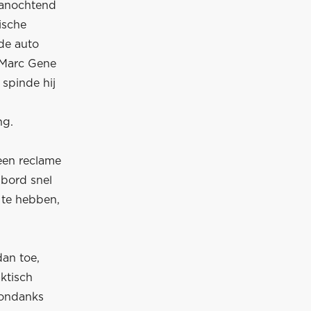
 vanochtend
ische
 de auto
 Marc Gene
spinde hij
ng.
een reclame
 bord snel
 te hebben,
dan toe,
ktisch
 ondanks