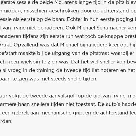
e eerste sessie de beide McLarens lange tijd in de pits ble
nmiddag, misschien geschrokken door de achterstand op F
essie als eerste op de baan. Echter in hun eerste poging
jd van Irvine niet benaderen. Ook Michael Schumacher kon
benaderen tijdens zijn eerste run wat toch de knappe pres
ukt. Opvallend was dat Michael bijna iedere keer dat hij
efstart maakte bij de uitgang van de pitstraat waarbij er 
ch geen wielspin te zien was. Dat het wel sneller kon be
 al vroeg in de training de tweede tijd liet noteren en he
aan te zien was met steeds snelle tijden.
uur volgt de tweede aanvalsgolf op de tijd van Irvine, maar
rmere baan snellere tijden niet toestaat. De auto's hadd
een gebrek aan mechanische grip, en de achterstand le
orden.