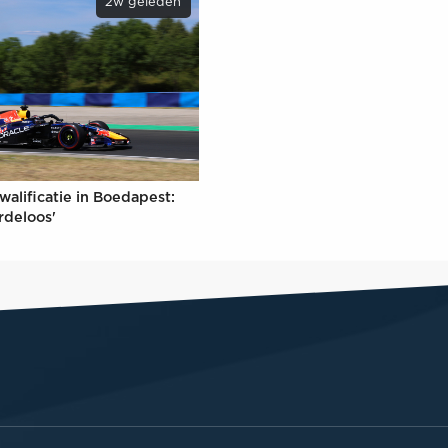
2w geleden
walificatie in Boedapest:
rdeloos'