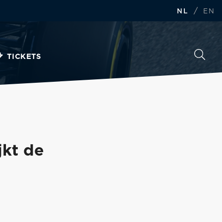
/
NL
EN
TICKETS
jkt de