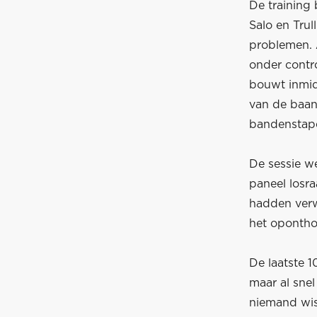
De training
Salo en Trul
problemen. A
onder contr
bouwt inmidd
van de baan
bandenstape
De sessie w
paneel losr
hadden verw
het opontho
De laatste 1
maar al snel
niemand wis