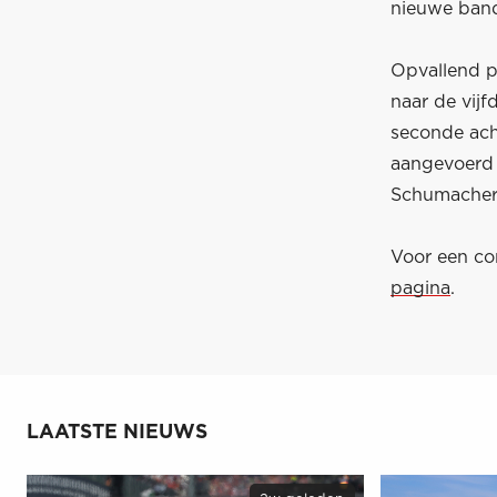
nieuwe band
Opvallend po
naar de vijf
seconde ach
aangevoerd 
Schumacher,
Voor een com
pagina
.
LAATSTE NIEUWS