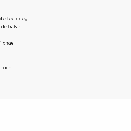
uto toch nog
r de halve
Michael
izoen