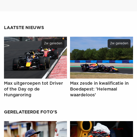
LAATSTE NIEUWS
2w geleden
2w geleden
Max uitgeroepen tot Driver
Max zesde in kwalificatie in
of the Day op de
Boedapest: 'Helemaal
Hungaroring
waardeloos'
GERELATEERDE FOTO'S