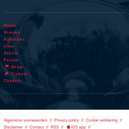
Home
Nieuws
Kalender
Over
Album
Forum
Shop
Tickets
Zoeken
Algemene voorwaarden
Privacy policy
Cookie verklaring
Disclaimer
Contact
RSS
iOS app