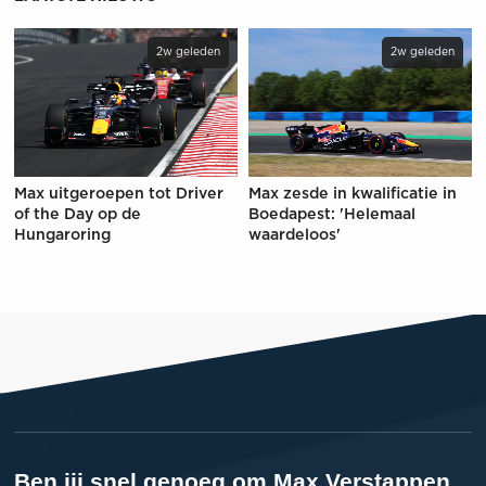
2w geleden
2w geleden
Max uitgeroepen tot Driver
Max zesde in kwalificatie in
of the Day op de
Boedapest: 'Helemaal
Hungaroring
waardeloos'
Ben jij snel genoeg om Max Verstappen