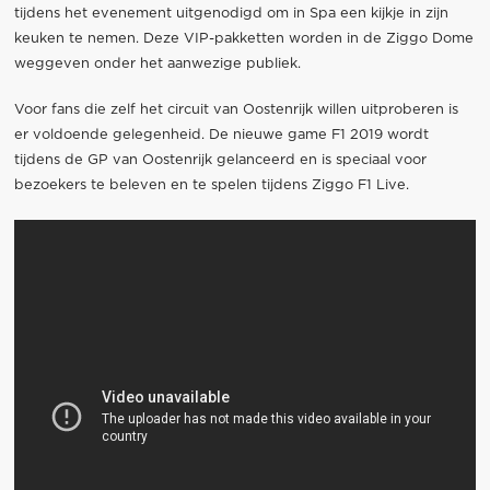
tijdens het evenement uitgenodigd om in Spa een kijkje in zijn
keuken te nemen. Deze VIP-pakketten worden in de Ziggo Dome
weggeven onder het aanwezige publiek.
Voor fans die zelf het circuit van Oostenrijk willen uitproberen is
er voldoende gelegenheid. De nieuwe game F1 2019 wordt
tijdens de GP van Oostenrijk gelanceerd en is speciaal voor
bezoekers te beleven en te spelen tijdens Ziggo F1 Live.