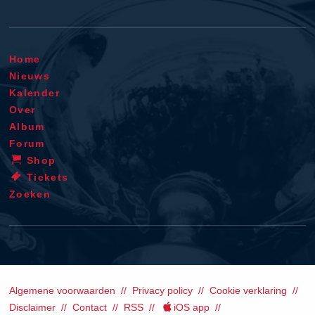
Home
Nieuws
Kalender
Over
Album
Forum
Shop
Tickets
Zoeken
Algemene voorwaarden
Privacy policy
Cookie verklaring
Disclaimer
Contact
RSS
iOS app