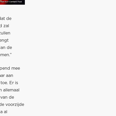
dat de
d zal
ullen
rengt
dan de
omen.”
lopend mee
aar aan
oe. Er is
m allemaal
 van de
de voorzijde
a al