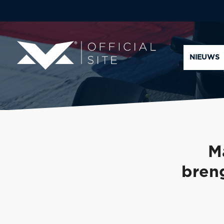
NIEUWS
M
bren