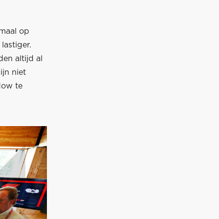
emaal op
lastiger.
n altijd al
jn niet
dow te