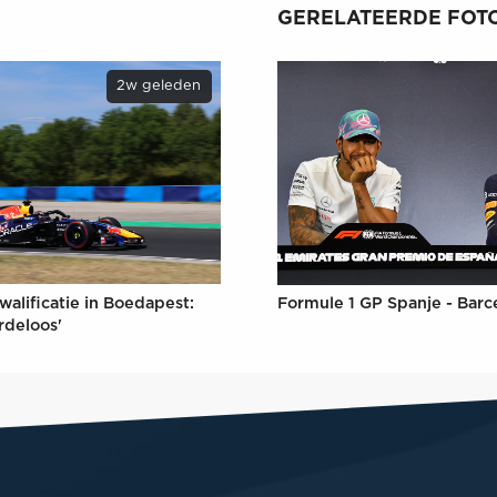
GERELATEERDE FOTO
2w geleden
walificatie in Boedapest:
Formule 1 GP Spanje - Barc
rdeloos'