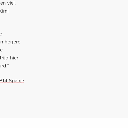
en viel,
Kimi
so
en hogere
ce
rijd hier
urd.”
RB14 Spanje