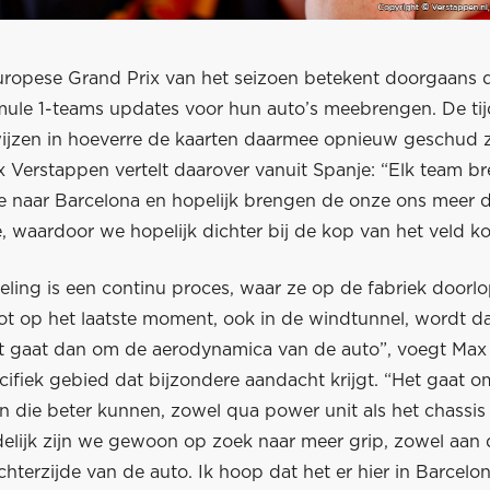
uropese Grand Prix van het seizoen betekent doorgaans 
ule 1-teams updates voor hun auto’s meebrengen. De tij
ijzen in hoeverre de kaarten daarmee opnieuw geschud z
 Verstappen vertelt daarover vanuit Spanje: “Elk team b
 naar Barcelona en hopelijk brengen de onze ons meer 
, waardoor we hopelijk dichter bij de kop van het veld k
eling is een continu proces, waar ze op de fabriek door
Tot op het laatste moment, ook in de windtunnel, wordt d
t gaat dan om de aerodynamica van de auto”, voegt Max t
cifiek gebied dat bijzondere aandacht krijgt. “Het gaat o
n die beter kunnen, zowel qua power unit als het chassis
delijk zijn we gewoon op zoek naar meer grip, zowel aan 
chterzijde van de auto. Ik hoop dat het er hier in Barcelon