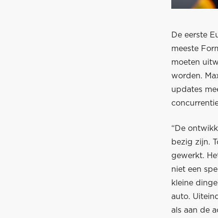
De eerste E
meeste Form
moeten uitw
worden. Max
updates mee
concurrentie
“De ontwikk
bezig zijn. 
gewerkt. He
niet een spe
kleine dinge
auto. Uitein
als aan de a