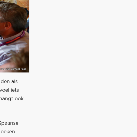
nden als
voel iets
 hangt ook
 Spaanse
sboeken