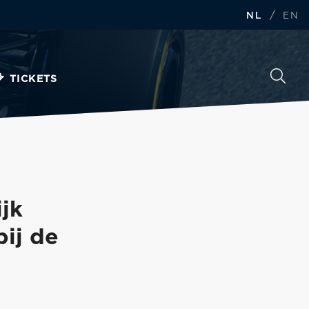
/
NL
EN
TICKETS
jk
ij de