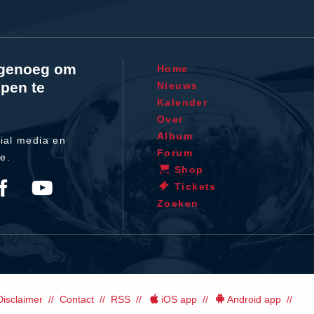
l genoeg om
Home
pen te
Nieuws
Kalender
Over
Album
ial media en
Forum
te.
Shop
Tickets
Zoeken
Disclaimer
Contact
RSS
iOS app
Android app