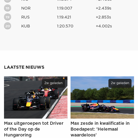
18
NOR
1:19.007
+2.439s
19
RUS
1:19.421
+2.853s
20
KUB
1:20.570
+4.002s
LAATSTE NIEUWS
2w geleden
2w geleden
Max uitgeroepen tot Driver
Max zesde in kwalificatie in
of the Day op de
Boedapest: 'Helemaal
Hungaroring
waardeloos'