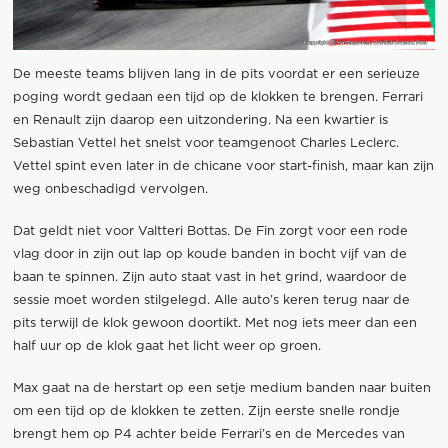
De meeste teams blijven lang in de pits voordat er een serieuze
poging wordt gedaan een tijd op de klokken te brengen. Ferrari
en Renault zijn daarop een uitzondering. Na een kwartier is
Sebastian Vettel het snelst voor teamgenoot Charles Leclerc.
Vettel spint even later in de chicane voor start-finish, maar kan zijn
weg onbeschadigd vervolgen.
Dat geldt niet voor Valtteri Bottas. De Fin zorgt voor een rode
vlag door in zijn out lap op koude banden in bocht vijf van de
baan te spinnen. Zijn auto staat vast in het grind, waardoor de
sessie moet worden stilgelegd. Alle auto’s keren terug naar de
pits terwijl de klok gewoon doortikt. Met nog iets meer dan een
half uur op de klok gaat het licht weer op groen.
Max gaat na de herstart op een setje medium banden naar buiten
om een tijd op de klokken te zetten. Zijn eerste snelle rondje
brengt hem op P4 achter beide Ferrari’s en de Mercedes van