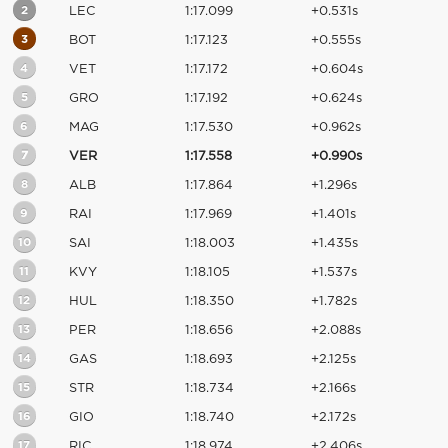
2
LEC
1:17.099
+0.531s
3
BOT
1:17.123
+0.555s
4
VET
1:17.172
+0.604s
5
GRO
1:17.192
+0.624s
6
MAG
1:17.530
+0.962s
7
VER
1:17.558
+0.990s
8
ALB
1:17.864
+1.296s
9
RAI
1:17.969
+1.401s
10
SAI
1:18.003
+1.435s
11
KVY
1:18.105
+1.537s
12
HUL
1:18.350
+1.782s
13
PER
1:18.656
+2.088s
14
GAS
1:18.693
+2.125s
15
STR
1:18.734
+2.166s
16
GIO
1:18.740
+2.172s
17
RIC
1:18.974
+2.406s