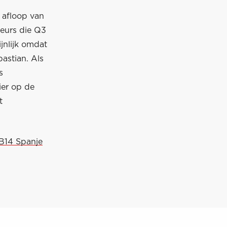
 afloop van
reurs die Q3
ijnlijk omdat
astian. Als
s
ier op de
t
RB14 Spanje