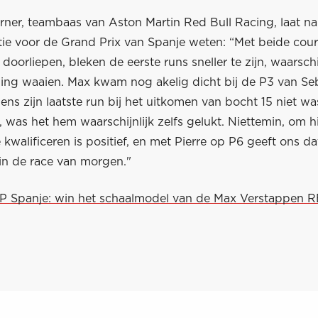
rner, teambaas van Aston Martin Red Bull Racing, laat na
atie voor de Grand Prix van Spanje weten: “Met beide cou
doorliepen, bleken de eerste runs sneller te zijn, waarsch
ging waaien. Max kwam nog akelig dicht bij de P3 van Seb
jdens zijn laatste run bij het uitkomen van bocht 15 niet wa
 was het hem waarschijnlijk zelfs gelukt. Niettemin, om h
e kwalificeren is positief, en met Pierre op P6 geeft ons da
in de race van morgen."
GP Spanje: win het schaalmodel van de Max Verstappen 