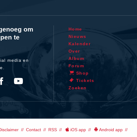
l genoeg om
Home
pen te
Nieuws
Kalender
Over
Album
ial media en
Forum
te.
Shop
Tickets
Zoeken
Disclaimer
Contact
RSS
iOS app
Android app