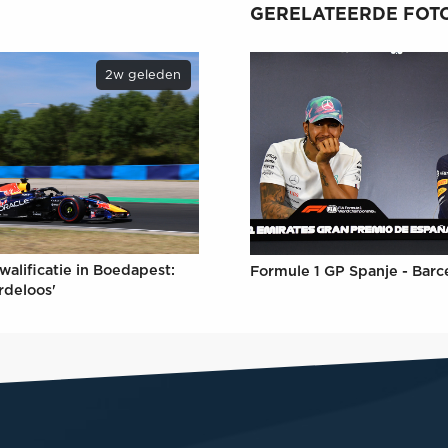
GERELATEERDE FOTO
2w geleden
walificatie in Boedapest:
Formule 1 GP Spanje - Barc
rdeloos'