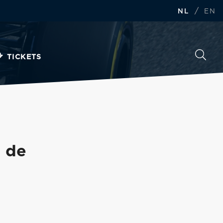
/
NL
EN
TICKETS
p de