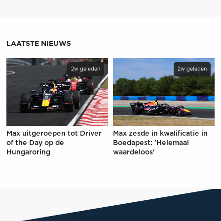
LAATSTE NIEUWS
2w geleden
2w geleden
Max uitgeroepen tot Driver
Max zesde in kwalificatie in
of the Day op de
Boedapest: 'Helemaal
Hungaroring
waardeloos'