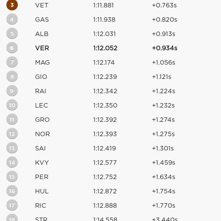
3
VET
1:11.881
+0.763s
4
GAS
1:11.938
+0.820s
5
ALB
1:12.031
+0.913s
6
VER
1:12.052
+0.934s
7
MAG
1:12.174
+1.056s
8
GIO
1:12.239
+1.121s
9
RAI
1:12.342
+1.224s
10
LEC
1:12.350
+1.232s
11
GRO
1:12.392
+1.274s
12
NOR
1:12.393
+1.275s
13
SAI
1:12.419
+1.301s
14
KVY
1:12.577
+1.459s
15
PER
1:12.752
+1.634s
16
HUL
1:12.872
+1.754s
17
RIC
1:12.888
+1.770s
18
STR
1:14.558
+3.440s