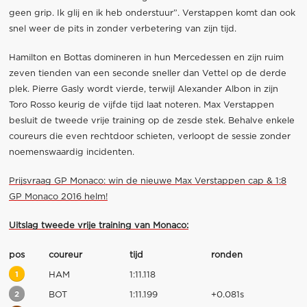
geen grip. Ik glij en ik heb onderstuur”. Verstappen komt dan ook
snel weer de pits in zonder verbetering van zijn tijd.
Hamilton en Bottas domineren in hun Mercedessen en zijn ruim
zeven tienden van een seconde sneller dan Vettel op de derde
plek. Pierre Gasly wordt vierde, terwijl Alexander Albon in zijn
Toro Rosso keurig de vijfde tijd laat noteren. Max Verstappen
besluit de tweede vrije training op de zesde stek. Behalve enkele
coureurs die even rechtdoor schieten, verloopt de sessie zonder
noemenswaardig incidenten.
Prijsvraag GP Monaco: win de nieuwe Max Verstappen cap & 1:8
GP Monaco 2016 helm!
Uitslag tweede vrije training van Monaco:
pos
coureur
tijd
ronden
1
HAM
1:11.118
2
BOT
1:11.199
+0.081s