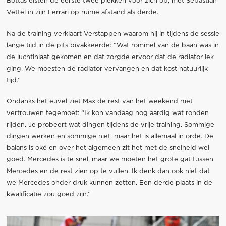
Bottas eisten de eerste twee plekken voor zich op, met Sebastian
Vettel in zijn Ferrari op ruime afstand als derde.
Na de training verklaart Verstappen waarom hij in tijdens de sessie
lange tijd in de pits bivakkeerde: “Wat rommel van de baan was in
de luchtinlaat gekomen en dat zorgde ervoor dat de radiator lek
ging. We moesten de radiator vervangen en dat kost natuurlijk
tijd.”
Ondanks het euvel ziet Max de rest van het weekend met
vertrouwen tegemoet: “Ik kon vandaag nog aardig wat ronden
rijden. Je probeert wat dingen tijdens de vrije training. Sommige
dingen werken en sommige niet, maar het is allemaal in orde. De
balans is oké en over het algemeen zit het met de snelheid wel
goed. Mercedes is te snel, maar we moeten het grote gat tussen
Mercedes en de rest zien op te vullen. Ik denk dan ook niet dat
we Mercedes onder druk kunnen zetten. Een derde plaats in de
kwalificatie zou goed zijn.”