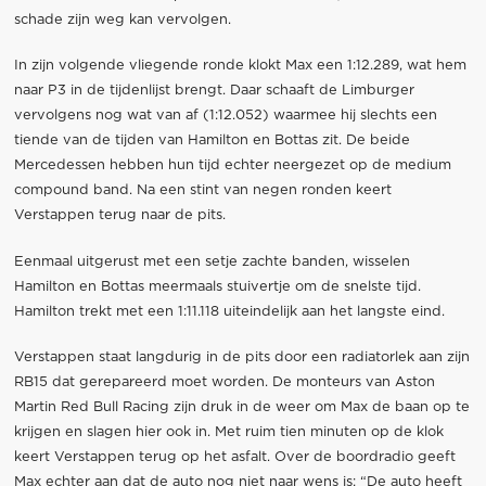
schade zijn weg kan vervolgen.
In zijn volgende vliegende ronde klokt Max een 1:12.289, wat hem
naar P3 in de tijdenlijst brengt. Daar schaaft de Limburger
vervolgens nog wat van af (1:12.052) waarmee hij slechts een
tiende van de tijden van Hamilton en Bottas zit. De beide
Mercedessen hebben hun tijd echter neergezet op de medium
compound band. Na een stint van negen ronden keert
Verstappen terug naar de pits.
Eenmaal uitgerust met een setje zachte banden, wisselen
Hamilton en Bottas meermaals stuivertje om de snelste tijd.
Hamilton trekt met een 1:11.118 uiteindelijk aan het langste eind.
Verstappen staat langdurig in de pits door een radiatorlek aan zijn
RB15 dat gerepareerd moet worden. De monteurs van Aston
Martin Red Bull Racing zijn druk in de weer om Max de baan op te
krijgen en slagen hier ook in. Met ruim tien minuten op de klok
keert Verstappen terug op het asfalt. Over de boordradio geeft
Max echter aan dat de auto nog niet naar wens is: “De auto heeft