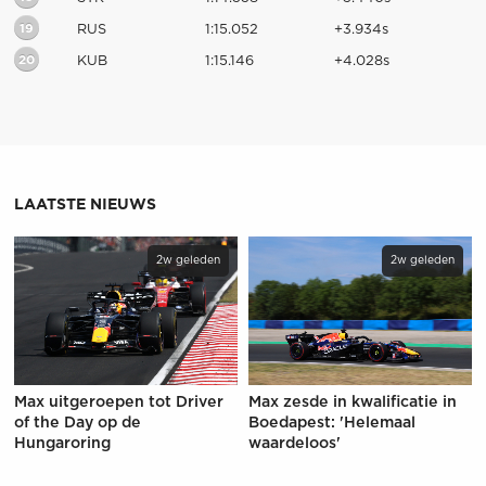
19
RUS
1:15.052
+3.934s
20
KUB
1:15.146
+4.028s
LAATSTE NIEUWS
2w geleden
2w geleden
Max uitgeroepen tot Driver
Max zesde in kwalificatie in
of the Day op de
Boedapest: 'Helemaal
Hungaroring
waardeloos'