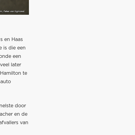
ms en Haas
e is die een
ronde een
veel later
 Hamilton te
 auto
snelste door
macher en de
fvallers van