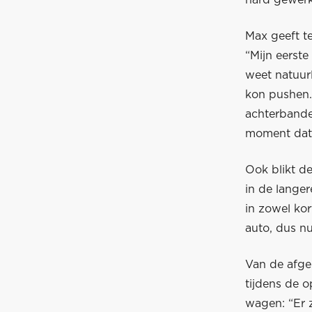
hard gewerk
Max geeft te
“Mijn eerste
weet natuurl
kon pushen. 
achterbande
moment dat 
Ook blikt d
in de lange
in zowel kor
auto, dus nu
Van de afge
tijdens de o
wagen: “Er z