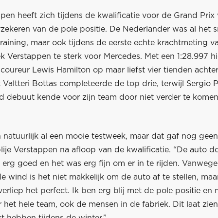
en heeft zich tijdens de kwalificatie voor de Grand Prix
zekeren van de pole positie. De Nederlander was al het sn
 training, maar ook tijdens de eerste echte krachtmeting v
ek Verstappen te sterk voor Mercedes. Met een 1:28.997 h
coureur Lewis Hamilton op maar liefst vier tienden achter
altteri Bottas completeerde de top drie, terwijl Sergio 
end debuut kende voor zijn team door niet verder te kome
natuurlijk al een mooie testweek, maar dat gaf nog geen 
blije Verstappen na afloop van de kwalificatie. “De auto d
 erg goed en het was erg fijn om er in te rijden. Vanweg
 wind is het niet makkelijk om de auto af te stellen, maa
 verliep het perfect. Ik ben erg blij met de pole positie en
r het hele team, ook de mensen in de fabriek. Dit laat zie