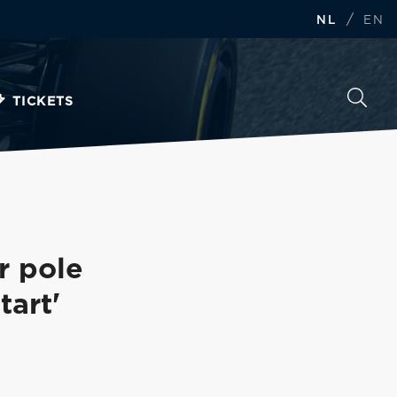
/
NL
EN
TICKETS
r pole
tart'