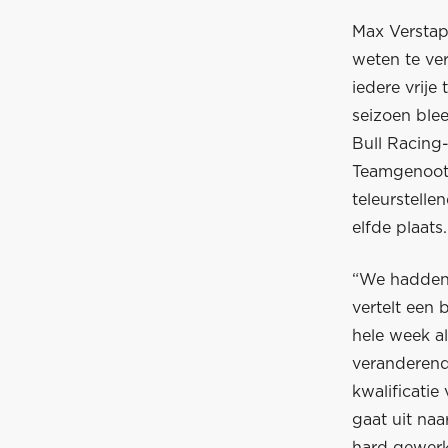
Max Verstapp
weten te ver
iedere vrije
seizoen ble
Bull Racing-
Teamgenoot V
teleurstell
elfde plaats.
“We hadden 
vertelt een 
hele week al
veranderende
kwalificatie
gaat uit naa