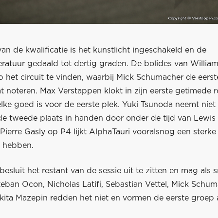
 van de kwalificatie is het kunstlicht ingeschakeld en de
ratuur gedaald tot dertig graden. De bolides van Willia
op het circuit te vinden, waarbij Mick Schumacher de eerst
at noteren. Max Verstappen klokt in zijn eerste getimede 
lke goed is voor de eerste plek. Yuki Tsunoda neemt niet 
de tweede plaats in handen door onder de tijd van Lewis
Pierre Gasly op P4 lijkt AlphaTauri vooralsnog een sterke
 hebben.
esluit het restant van de sessie uit te zitten en mag als 
teban Ocon, Nicholas Latifi, Sebastian Vettel, Mick Schu
kita Mazepin redden het niet en vormen de eerste groep a