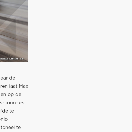
naar de
eren laat Max
gen op de
s-coureurs.
fde te
onio
toneel te