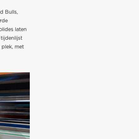
d Bulls,
urde
lides laten
ijdenlijst
 plek, met