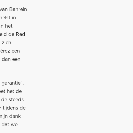
 van Bahrein
elst in
an het
ield de Red
 zich.
Pérez een
n dan een
garantie”,
oet het de
e de steeds
r tijdens de
 mijn dank
n dat we