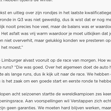
t hebben tijdens de winter.”
kst en uitleg over zijn rondjes in het laatste kwalificatieg
 ronde in Q3 was niet geweldig, dus ik wist dat er nog mee
ijk nooit precies hoe veel, maar de balans was er waardo
Het asfalt was vrij warm waardoor je moet uitkijken dat j
n niet oververhit, maar gelukkig konden we presteren op
het moest.”
e Limburger alvast vooruit op de race van morgen. Hoe w
re runs? “Die was goed. Over het algemeen doet de auto 
te als lange runs, dus ik kijk uit naar de race. We hebbe
 is het zaak om een goede start en eerste ronde te hebbe
lopen acht seizoenen startte de wereldkampioen zes keer
peningsrace. Aan voorspellingen wil Verstappen zich echt
ijn geen garanties. We moeten hard blijven werken, maar 