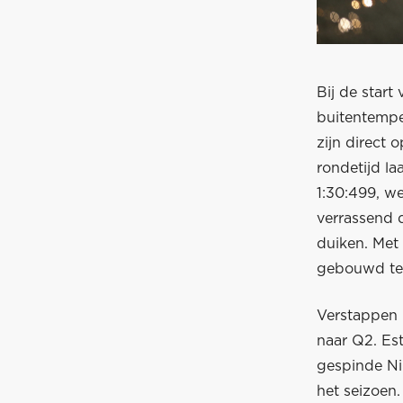
Bij de start
buitentempe
zijn direct 
rondetijd la
1:30:499, we
verrassend 
duiken. Met 
gebouwd te
Verstappen b
naar Q2. Es
gespinde Ni
het seizoen.