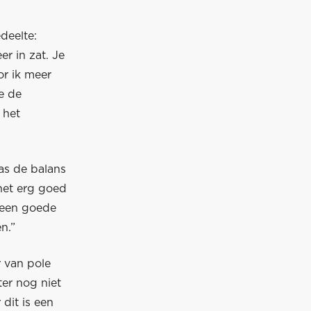
edeelte:
r in zat. Je
or ik meer
e de
 het
as de balans
het erg goed
n een goede
n.”
 van pole
er nog niet
dit is een