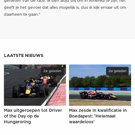
genieten van de race. Ik ben altijd blij om in Amerika te zijn, het
geeft je het gevoel dat alles mogelijk is, dus ik kijk ernaar uit om
daarheen te gaan."
LAATSTE NIEUWS
2w geleden
2w geleden
Max uitgeroepen tot Driver
Max zesde in kwalificatie in
of the Day op de
Boedapest: 'Helemaal
Hungaroring
waardeloos'