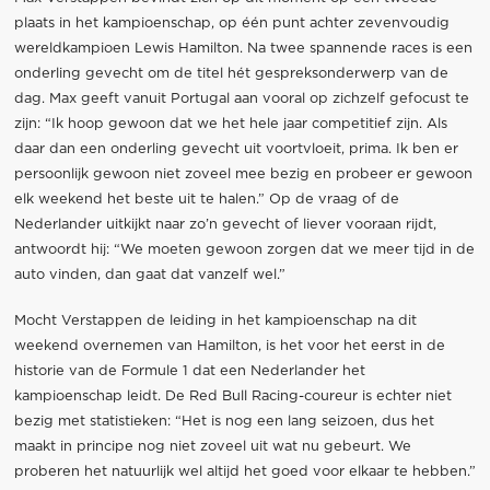
plaats in het kampioenschap, op één punt achter zevenvoudig
wereldkampioen Lewis Hamilton. Na twee spannende races is een
onderling gevecht om de titel hét gespreksonderwerp van de
dag. Max geeft vanuit Portugal aan vooral op zichzelf gefocust te
zijn: “Ik hoop gewoon dat we het hele jaar competitief zijn. Als
daar dan een onderling gevecht uit voortvloeit, prima. Ik ben er
persoonlijk gewoon niet zoveel mee bezig en probeer er gewoon
elk weekend het beste uit te halen.” Op de vraag of de
Nederlander uitkijkt naar zo’n gevecht of liever vooraan rijdt,
antwoordt hij: “We moeten gewoon zorgen dat we meer tijd in de
auto vinden, dan gaat dat vanzelf wel.”
Mocht Verstappen de leiding in het kampioenschap na dit
weekend overnemen van Hamilton, is het voor het eerst in de
historie van de Formule 1 dat een Nederlander het
kampioenschap leidt. De Red Bull Racing-coureur is echter niet
bezig met statistieken: “Het is nog een lang seizoen, dus het
maakt in principe nog niet zoveel uit wat nu gebeurt. We
proberen het natuurlijk wel altijd het goed voor elkaar te hebben.”