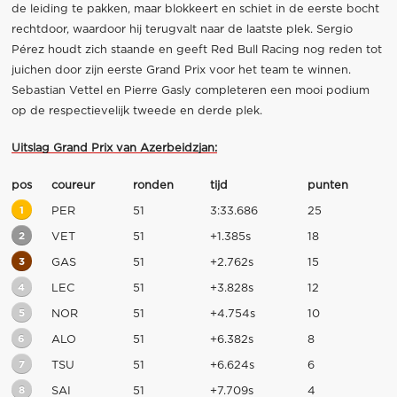
de leiding te pakken, maar blokkeert en schiet in de eerste bocht
rechtdoor, waardoor hij terugvalt naar de laatste plek. Sergio
Pérez houdt zich staande en geeft Red Bull Racing nog reden tot
juichen door zijn eerste Grand Prix voor het team te winnen.
Sebastian Vettel en Pierre Gasly completeren een mooi podium
op de respectievelijk tweede en derde plek.
Uitslag Grand Prix van Azerbeidzjan:
pos
coureur
ronden
tijd
punten
1
PER
51
3:33.686
25
2
VET
51
+1.385s
18
3
GAS
51
+2.762s
15
4
LEC
51
+3.828s
12
5
NOR
51
+4.754s
10
6
ALO
51
+6.382s
8
7
TSU
51
+6.624s
6
8
SAI
51
+7.709s
4