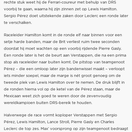
rechte stuk weet hij de Ferrari-coureur met behulp van DRS
voorbij te gaan, waarna hij zijn zinnen zet op Lewis Hamilton.
Sergio Pérez doet uitstekende zaken door Leclerc een ronde later
te verschalken.
Raceleider Hamilton komt in de ronde elf naar binnen voor een
setje harde banden, maar de Brit verliest ruim twee seconden
doordat hij moet wachten op een voorbij rijdende Pierre Gasly.
Een ronde later is het de beurt aan Verstappen, die na een prima
stop als raceleider naar buiten komt. De pitstop van teamgenoot
Pérez – die een omloop later zijn bandenwissel maakt – verloopt
iets minder soepel, maar de marge is nét groot genoeg om de
tweede plek van Lewis Hamilton over te nemen. De druk blijft in
de ronden hierna vol op de ketel van de Pérez staan, maar de
Mexicaan weet zich goed te weren door de zevenvoudig
wereldkampioen buiten DRS-bereik te houden.
Halverwege de race vormt koploper Verstappen met Sergio
Pérez, Lewis Hamilton, Lance Stroll, Pierre Gasly en Charles
Leclerc de top zes. Max’ voorsprong op zijn teamgenoot bedraagt