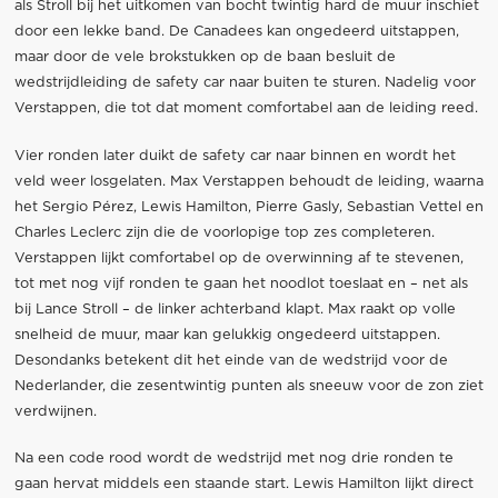
als Stroll bij het uitkomen van bocht twintig hard de muur inschiet
door een lekke band. De Canadees kan ongedeerd uitstappen,
maar door de vele brokstukken op de baan besluit de
wedstrijdleiding de safety car naar buiten te sturen. Nadelig voor
Verstappen, die tot dat moment comfortabel aan de leiding reed.
Vier ronden later duikt de safety car naar binnen en wordt het
veld weer losgelaten. Max Verstappen behoudt de leiding, waarna
het Sergio Pérez, Lewis Hamilton, Pierre Gasly, Sebastian Vettel en
Charles Leclerc zijn die de voorlopige top zes completeren.
Verstappen lijkt comfortabel op de overwinning af te stevenen,
tot met nog vijf ronden te gaan het noodlot toeslaat en – net als
bij Lance Stroll – de linker achterband klapt. Max raakt op volle
snelheid de muur, maar kan gelukkig ongedeerd uitstappen.
Desondanks betekent dit het einde van de wedstrijd voor de
Nederlander, die zesentwintig punten als sneeuw voor de zon ziet
verdwijnen.
Na een code rood wordt de wedstrijd met nog drie ronden te
gaan hervat middels een staande start. Lewis Hamilton lijkt direct