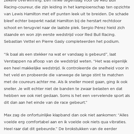
zekere overwinning. Een flinke tegenslag voor de Red Bull
Racing-coureur, die zijn leiding in het kampioenschap ten opzichte
van Lewis Hamilton met elf punten leek uit te breiden. De schade
bleef echter beperkt nadat Hamilton bij de herstart rechtdoor
schoot en terugviel naar de laatste plek. Sergio Pérez hield zich
staande en won zijn eerste wedstrijd voor Red Bull Racing.
Sebastian Vettel en Pierre Gasly completeerden het podium.
“Ik baal als een stekker na wat er vandaag is gebeurd”, laat
Verstappen na afloop van de wedstrijd weten. “Het was eigenlijk
een heel makkelijke wedstrijd. Ik controleerde de snelheid voor in
het veld en probeerde die vanwege de lange stint te matchen
met de coureurs achter me. Als ik sneller moest gaan, ging ik ook
sneller. Je wilt echter niet de banden te zwaar belasten en dat
hebben we ook niet gedaan. Soms is het een vervelende sport als
dit dan aan het einde van de race gebeurt.”
Max zag de onfortuinlijke klapband dan ook niet aankomen: “Alles
voelde erg comfortabel aan en ik voelde ook niets qua vibraties.
Heel raar dat dit gebeurde.” De brokstukken van de eerder