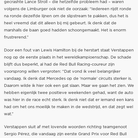
gecrashte Lance Stroll – die hetzelfde probleem had – waren
volgens de Limburger ook niet de oorzaak: “Iedereen rijdt ronde
na ronde dezelfde lijnen om de slipstream te pakken, dus het is
heel vreemd dat dit alleen bij mij gebeurt. Ik denk dat de
marshalls de baan goed hadden schoongemaakt. Het is enorm
frustrerend.”
Door een fout van Lewis Hamilton bij de herstart staat Verstappen
nog op de eerste plaats in het wereldkampioenschap. De schade
blijft dus beperkt, al had de Red Bull Racing-coureur zijn
voorsprong willen vergroten: “Dat vond ik veel belangrijker
vandaag. Ik denk dat Mercedes op de ‘normale’ circuits sterker is.
Daarom wilde ik hier ook een gat slaan. Maar we gaan het zien. We
hebben eigenlijk twee positieve weekenden gehad, want de auto
was hier in de race echt sterk. Ik denk niet dat er iemand een kans
had om het ons moeilijk te maken in de wedstrijd, en dat zegt wel
wat.”
Verstappen sluit af met lovende woorden richting teamgenoot
Sergio Pérez, die vandaag zijn eerste Grand Prix voor Red Bull