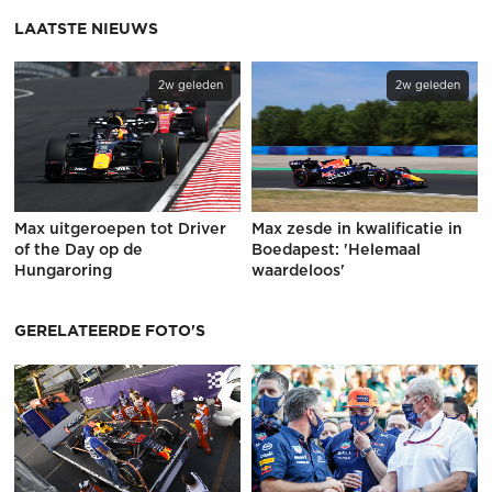
LAATSTE NIEUWS
2w geleden
2w geleden
Max uitgeroepen tot Driver
Max zesde in kwalificatie in
of the Day op de
Boedapest: 'Helemaal
Hungaroring
waardeloos'
GERELATEERDE FOTO'S