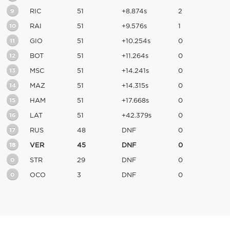
9
RIC
51
+8.874s
2
10
RAI
51
+9.576s
1
11
GIO
51
+10.254s
0
12
BOT
51
+11.264s
0
13
MSC
51
+14.241s
0
14
MAZ
51
+14.315s
0
15
HAM
51
+17.668s
0
16
LAT
51
+42.379s
0
17
RUS
48
DNF
0
18
VER
45
DNF
0
0
STR
29
DNF
0
0
OCO
3
DNF
0