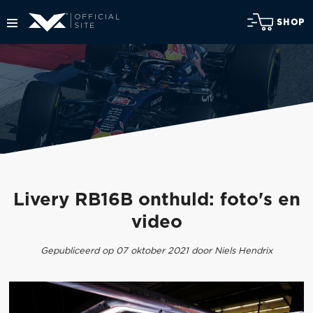
SHOP
Livery RB16B onthuld: foto's en
video
Gepubliceerd op 07 oktober 2021 door Niels Hendrix