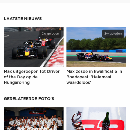
LAATSTE NIEUWS
2w geleden
2w geleden
Max uitgeroepen tot Driver
Max zesde in kwalificatie in
of the Day op de
Boedapest: 'Helemaal
Hungaroring
waardeloos'
GERELATEERDE FOTO'S