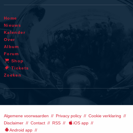
Home
Nieuws
Kalender
Over
Album
Forum
Shop
Tickets
Zoeken
Algemene voorwaarden
Privacy policy
Cookie verklaring
Disclaimer
Contact
RSS
iOS app
Android app