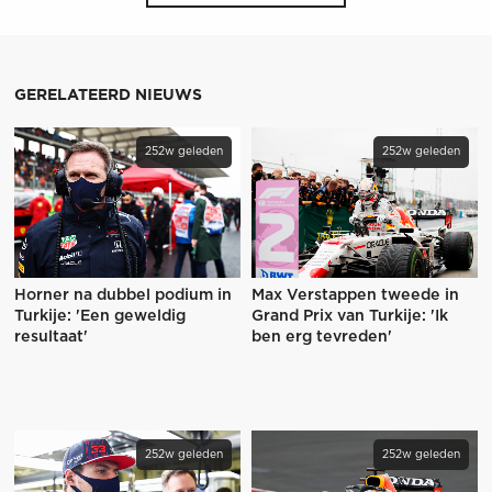
GERELATEERD NIEUWS
252w geleden
252w geleden
Horner na dubbel podium in
Max Verstappen tweede in
Turkije: 'Een geweldig
Grand Prix van Turkije: 'Ik
resultaat'
ben erg tevreden'
252w geleden
252w geleden