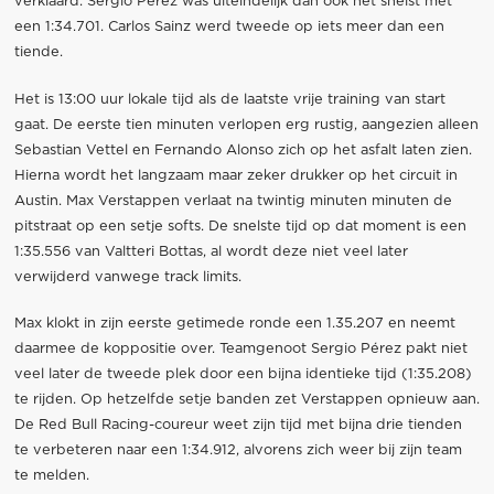
verklaard. Sergio Pérez was uiteindelijk dan ook het snelst met
een 1:34.701. Carlos Sainz werd tweede op iets meer dan een
tiende.
Het is 13:00 uur lokale tijd als de laatste vrije training van start
gaat. De eerste tien minuten verlopen erg rustig, aangezien alleen
Sebastian Vettel en Fernando Alonso zich op het asfalt laten zien.
Hierna wordt het langzaam maar zeker drukker op het circuit in
Austin. Max Verstappen verlaat na twintig minuten minuten de
pitstraat op een setje softs. De snelste tijd op dat moment is een
1:35.556 van Valtteri Bottas, al wordt deze niet veel later
verwijderd vanwege track limits.
Max klokt in zijn eerste getimede ronde een 1.35.207 en neemt
daarmee de koppositie over. Teamgenoot Sergio Pérez pakt niet
veel later de tweede plek door een bijna identieke tijd (1:35.208)
te rijden. Op hetzelfde setje banden zet Verstappen opnieuw aan.
De Red Bull Racing-coureur weet zijn tijd met bijna drie tienden
te verbeteren naar een 1:34.912, alvorens zich weer bij zijn team
te melden.