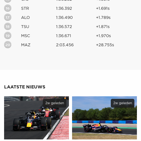
16
STR
1:36.392
+1.691s
17
ALO
1:36.490
+1.789s
18
TSU
1:36.572
+1.871s
19
MSC
1:36.671
+1.970s
20
MAZ
2:03.456
+28.755s
LAATSTE NIEUWS
2w geleden
2w geleden