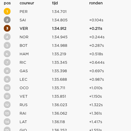
pos
coureur
tijd
ronden
1
PER
1:34.701
2
SAI
1:34.805
+0.104s
3
VER
1:34.912
+0.211s
4
NOR
1:34.945
+0.244s
5
BOT
1:34.988
+0.287s
6
HAM
1:35.219
+0.518s
7
RIC
1:35.345
+0.644s
8
GAS
1:35.398
+0.697s
9
LEC
1:35.688
+0.987s
10
OCO
1:35.711
+1.010s
11
VET
1:35.851
+1.150s
12
RUS
1:36.023
+1.322s
13
RAI
1:36.062
+1.361s
14
LAT
1:36.118
+1.417s
15
GIO
1:36.252
+1.551s