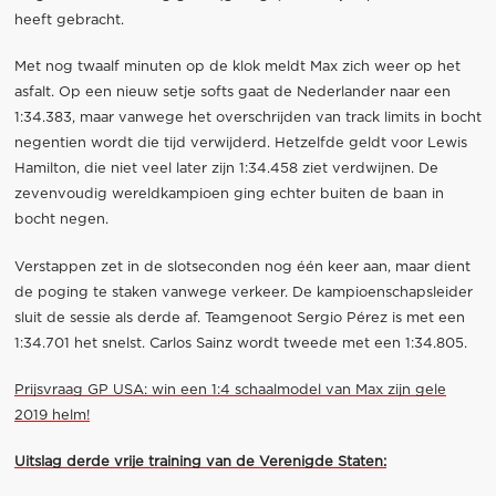
heeft gebracht.
Met nog twaalf minuten op de klok meldt Max zich weer op het
asfalt. Op een nieuw setje softs gaat de Nederlander naar een
1:34.383, maar vanwege het overschrijden van track limits in bocht
negentien wordt die tijd verwijderd. Hetzelfde geldt voor Lewis
Hamilton, die niet veel later zijn 1:34.458 ziet verdwijnen. De
zevenvoudig wereldkampioen ging echter buiten de baan in
bocht negen.
Verstappen zet in de slotseconden nog één keer aan, maar dient
de poging te staken vanwege verkeer. De kampioenschapsleider
sluit de sessie als derde af. Teamgenoot Sergio Pérez is met een
1:34.701 het snelst. Carlos Sainz wordt tweede met een 1:34.805.
Prijsvraag GP USA: win een 1:4 schaalmodel van Max zijn gele
2019 helm!
Uitslag derde vrije training van de Verenigde Staten: