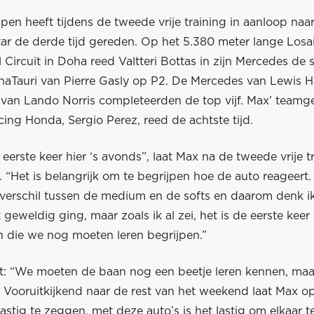
en heeft tijdens de tweede vrije training in aanloop naa
ar de derde tijd gereden. Op het 5.380 meter lange Losai
l Circuit in Doha reed Valtteri Bottas in zijn Mercedes de sn
haTauri van Pierre Gasly op P2. De Mercedes van Lewis H
van Lando Norris completeerden de top vijf. Max’ teamge
ing Honda, Sergio Perez, reed de achtste tijd.
eerste keer hier ‘s avonds”, laat Max na de tweede vrije tr
“Het is belangrijk om te begrijpen hoe de auto reageert. 
t verschil tussen de medium en de softs en daarom denk i
t geweldig ging, maar zoals ik al zei, het is de eerste keer
 die we nog moeten leren begrijpen.”
t: “We moeten de baan nog een beetje leren kennen, maar
” Vooruitkijkend naar de rest van het weekend laat Max o
lastig te zeggen, met deze auto’s is het lastig om elkaar t