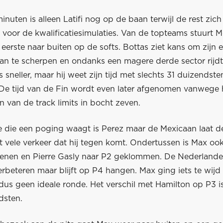
nuten is alleen Latifi nog op de baan terwijl de rest zich k
voor de kwalificatiesimulaties. Van de topteams stuurt 
 eerste naar buiten op de softs. Bottas ziet kans om zijn e
aan te scherpen en ondanks een magere derde sector rijd
s sneller, maar hij weet zijn tijd met slechts 31 duizendste
 De tijd van de Fin wordt even later afgenomen vanwege 
n van de track limits in bocht zeven.
 die een poging waagt is Perez maar de Mexicaan laat d
 vele verkeer dat hij tegen komt. Ondertussen is Max oo
enen en Pierre Gasly naar P2 geklommen. De Nederlander
verbeteren maar blijft op P4 hangen. Max ging iets te wijd
dus geen ideale ronde. Het verschil met Hamilton op P3 i
dsten.