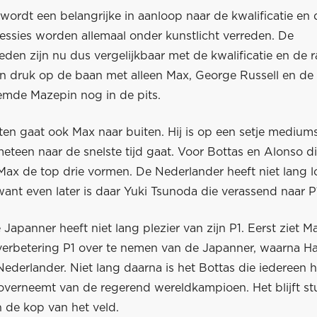
wordt een belangrijke in aanloop naar de kwalificatie en 
essies worden allemaal onder kunstlicht verreden. De
den zijn nu dus vergelijkbaar met de kwalificatie en de 
en druk op de baan met alleen Max, George Russell en de
mde Mazepin nog in de pits.
uten gaat ook Max naar buiten. Hij is op een setje mediu
eteen naar de snelste tijd gaat. Voor Bottas en Alonso d
ax de top drie vormen. De Nederlander heeft niet lang lo
want even later is daar Yuki Tsunoda die verassend naar P1
Japanner heeft niet lang plezier van zijn P1. Eerst ziet 
sverbetering P1 over te nemen van de Japanner, waarna Ha
Nederlander. Niet lang daarna is het Bottas die iedereen h
overneemt van de regerend wereldkampioen. Het blijft stu
 de kop van het veld.