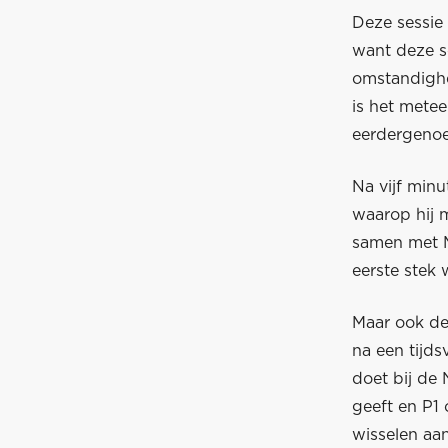
Deze sessie 
want deze s
omstandighe
is het mete
eerdergenoe
Na vijf min
waarop hij m
samen met M
eerste stek 
Maar ook de 
na een tijd
doet bij de 
geeft en P1 
wisselen aan