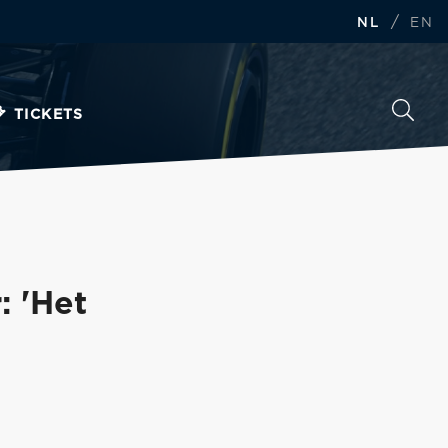
/
NL
EN
TICKETS
: 'Het