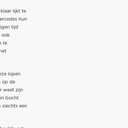
laar lijkt te
Mercedes hun
igen tijd
t ook
n te
het
eze lopen
k op de
 weet zijn
 in bocht
s slechts een