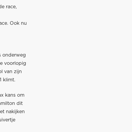
de race,
race. Ook nu
ms onderweg
ie voorlopig
l van zijn
 klimt.
Max kans om
milton dit
et nakijken
ivertje