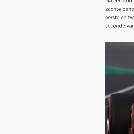
Na een kort
zachte bande
eerste en tw
seconde van