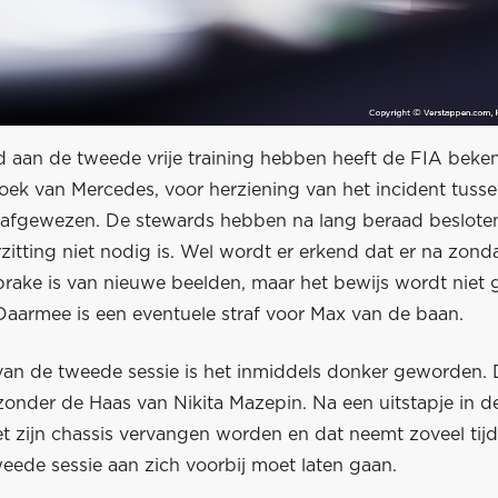
 aan de tweede vrije training hebben heeft de FIA bek
zoek van Mercedes, voor herziening van het incident tuss
s afgewezen. De stewards hebben na lang beraad beslote
itting niet nodig is. Wel wordt er erkend dat er na zond
rake is van nieuwe beelden, maar het bewijs wordt niet g
 Daarmee is een eventuele straf voor Max van de baan.
 van de tweede sessie is het inmiddels donker geworden. 
nder de Haas van Nikita Mazepin. Na een uitstapje in de 
t zijn chassis vervangen worden en dat neemt zoveel tijd
weede sessie aan zich voorbij moet laten gaan.