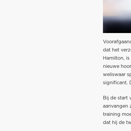
Voorafgaand
dat het ver
Hamilton, i
nieuwe hoorz
weliswaar sp
significant.
Bij de start
aanvangen zo
training moe
dat hij de t