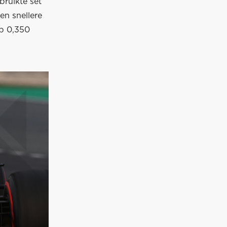
bruikte set
en snellere
op 0,350