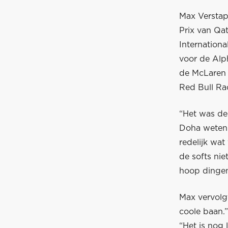
Max Verstapp
Prix van Qat
Internationa
voor de Alp
de McLaren 
Red Bull Rac
“Het was de 
Doha weten. 
redelijk wa
de softs nie
hoop dingen
Max vervolg
coole baan.
“Het is nog 