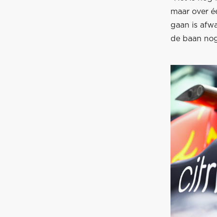
maar over é
gaan is afw
de baan nog