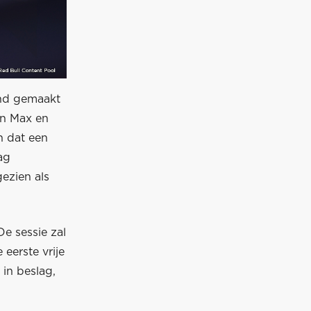
end gemaakt
en Max en
n dat een
ag
ezien als
De sessie zal
eerste vrije
 in beslag,