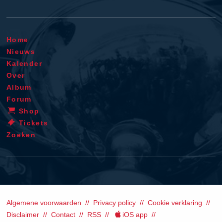
Home
Nieuws
Kalender
Over
Album
Forum
Shop
Tickets
Zoeken
Algemene voorwaarden
Privacy policy
Cookie verklaring
Disclaimer
Contact
RSS
iOS app