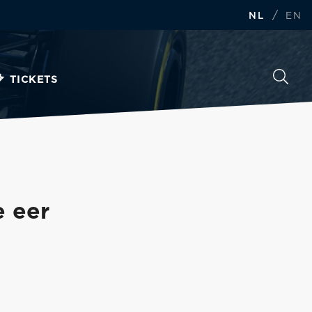
/
NL
EN
TICKETS
e eer