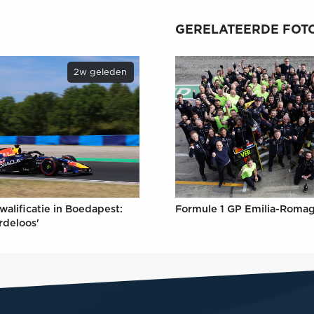
GERELATEERDE FOTO
2w geleden
Formule 1 GP Emilia-Romag
walificatie in Boedapest:
rdeloos'