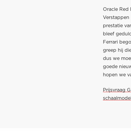
Oracle Red 
Verstappen 
prestatie va
bleef gedul
Ferrari bego
greep hij d
dus we moet
goede nieuw
hopen we van
Prijsvraag 
schaalmodel