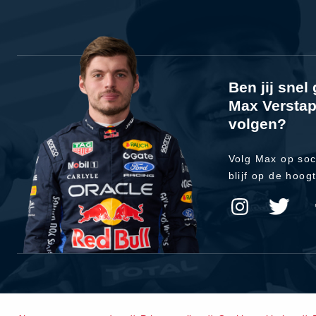
Ben jij sne
Max Verstap
volgen?
Volg Max op soc
blijf op de hoog