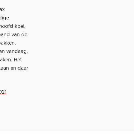
ax
dige
 hoofd koel,
rband van de
pakken,
van vandaag,
aken. Het
taan en daar
021