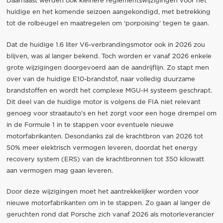
Daarnaast werden ook kleinere reglementswijzigingen voor het
huidige en het komende seizoen aangekondigd, met betrekking
tot de rolbeugel en maatregelen om ‘porpoising’ tegen te gaan.
Dat de huidige 1.6 liter V6-verbrandingsmotor ook in 2026 zou
blijven, was al langer bekend. Toch worden er vanaf 2026 enkele
grote wijzigingen doorgevoerd aan de aandrijflijn. Zo stapt men
over van de huidige E10-brandstof, naar volledig duurzame
brandstoffen en wordt het complexe MGU-H systeem geschrapt.
Dit deel van de huidige motor is volgens de FIA niet relevant
genoeg voor straatauto’s en het zorgt voor een hoge drempel om
in de Formule 1 in te stappen voor eventuele nieuwe
motorfabrikanten. Desondanks zal de krachtbron van 2026 tot
50% meer elektrisch vermogen leveren, doordat het energy
recovery system (ERS) van de krachtbronnen tot 350 kilowatt
aan vermogen mag gaan leveren.
Door deze wijzigingen moet het aantrekkelijker worden voor
nieuwe motorfabrikanten om in te stappen. Zo gaan al langer de
geruchten rond dat Porsche zich vanaf 2026 als motorleverancier