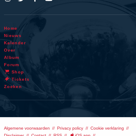
Home
Nieuws
Kalender
Over
Album
Forum
Shop
Tickets
Zoeken
Algemene voorwaarden
Privacy policy
Cookie verklaring
Disclaimer
Contact
RSS
iOS app