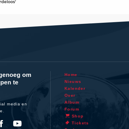
rdeloos'
l genoeg om
Home
pen te
Nieuws
Kalender
Over
Album
ial media en
Forum
te.
Shop
Tickets