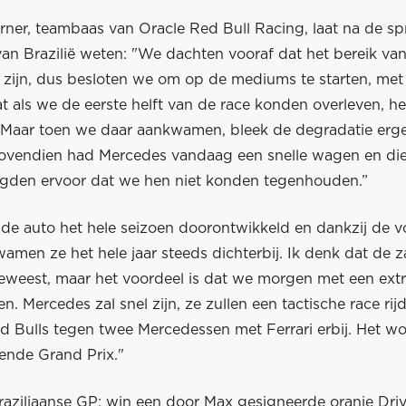
rner, teambaas van Oracle Red Bull Racing, laat na de sp
an Brazilië weten: "We dachten vooraf dat het bereik van
 zijn, dus besloten we om op de mediums te starten, met
t als we de eerste helft van de race konden overleven, h
Maar toen we daar aankwamen, bleek de degradatie erg
ovendien had Mercedes vandaag een snelle wagen en di
rgden ervoor dat we hen niet konden tegenhouden.”
de auto het hele seizoen doorontwikkeld en dankzij de 
amen ze het hele jaar steeds dichterbij. Ik denk dat de 
eweest, maar het voordeel is dat we morgen met een extr
n. Mercedes zal snel zijn, ze zullen een tactische race rij
ed Bulls tegen twee Mercedessen met Ferrari erbij. Het 
rende Grand Prix."
Braziliaanse GP: win een door Max gesigneerde oranje Dri