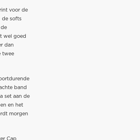
rint voor de
 de softs
 de
et wel goed
er dan
e twee
voortdurende
zachte band
a set aan de
den en het
wordt morgen
ver Cap