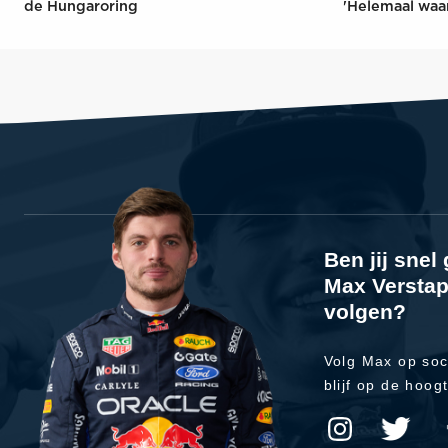
de Hungaroring
'Helemaal waa
Ben jij sne
Max Verstap
volgen?
Volg Max op soc
blijf op de hoog