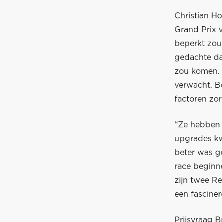
Christian Ho
Grand Prix v
beperkt zou
gedachte da
zou komen. 
verwacht. B
factoren zo
“Ze hebben 
upgrades kw
beter was g
race beginne
zijn twee R
een fascine
Prijsvraag 