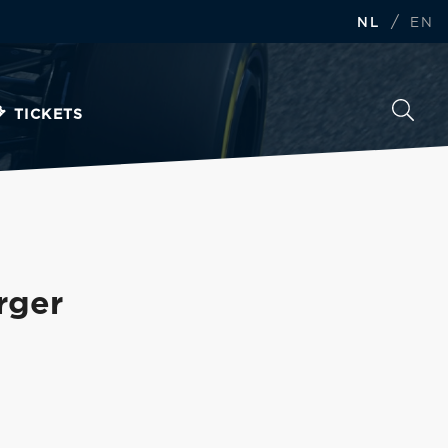
/
NL
EN
TICKETS
rger