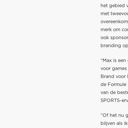
het gebied v
met tweevou
overeenkoms
merk om con
ook sponsor
branding op 
“Max is een
voor games 
Brand voor E
de Formule 
van de best
SPORTS-erv
“Of het nu 
blijven als 