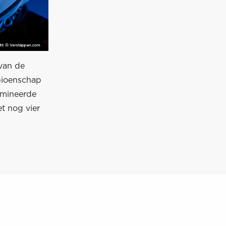
van de
pioenschap
omineerde
et nog vier