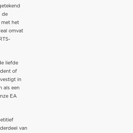
 getekend
j de
 met het
deal omvat
ORTS-
e liefde
ident of
estigt in
n als een
onze EA
titief
onderdeel van