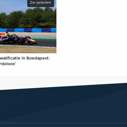
2w geleden
walificatie in Boedapest:
rdeloos'