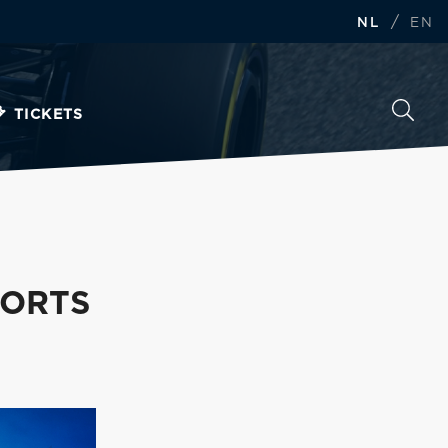
/
NL
EN
TICKETS
PORTS