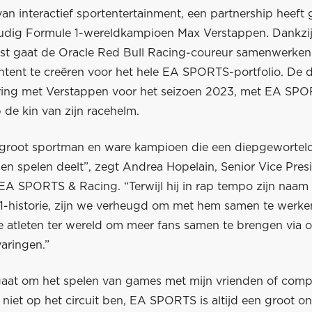
an interactief sportentertainment, een partnership heeft
dig Formule 1-wereldkampioen Max Verstappen. Dankzi
t gaat de Oracle Red Bull Racing-coureur samenwerken
tent te creëren voor het hele EA SPORTS-portfolio. De 
ing met Verstappen voor het seizoen 2023, met EA SP
de kin van zijn racehelm.
 groot sportman en ware kampioen die een diepgeworteld
en spelen deelt”, zegt Andrea Hopelain, Senior Vice Pres
A SPORTS & Racing. “Terwijl hij in rap tempo zijn naam v
1-historie, zijn we verheugd om met hem samen te werke
e atleten ter wereld om meer fans samen te brengen via 
aringen.”
gaat om het spelen van games met mijn vrienden of compe
ik niet op het circuit ben, EA SPORTS is altijd een groot 