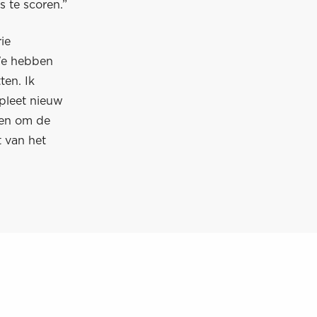
 te scoren.”
ie
 We hebben
ten. Ik
mpleet nieuw
 en om de
t van het