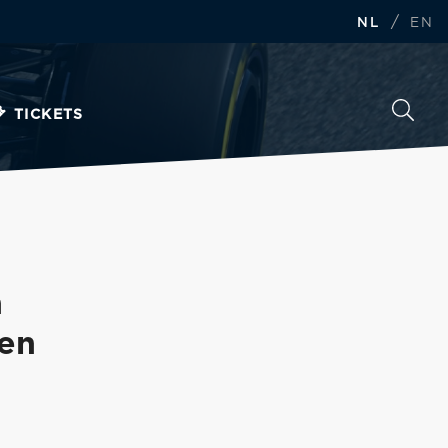
/
NL
EN
TICKETS
n
ven