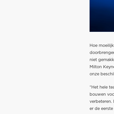
Hoe moeilijk
doorbrengen
niet gemakk
Milton Keyn
onze beschi
“Het hele t
bouwen voor
verbeteren.
er de eerste