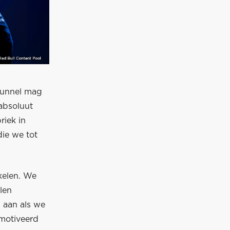
dtunnel mag
absoluut
riek in
ie we tot
kelen. We
len
 aan als we
emotiveerd