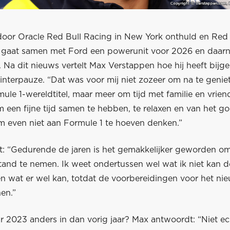
door Oracle Red Bull Racing in New York onthuld en Red 
 gaat samen met Ford een powerunit voor 2026 en daar
 Na dit nieuws vertelt Max Verstappen hoe hij heeft bijg
interpauze. “Dat was voor mij niet zozeer om na te genie
le 1-wereldtitel, maar meer om tijd met familie en vrien
 een fijne tijd samen te hebben, te relaxen en van het g
m even niet aan Formule 1 te hoeven denken.”
t: “Gedurende de jaren is het gemakkelijker geworden om
tand te nemen. Ik weet ondertussen wel wat ik niet kan d
en wat er wel kan, totdat de voorbereidingen voor het ni
en.”
ar 2023 anders in dan vorig jaar? Max antwoordt: “Niet ech