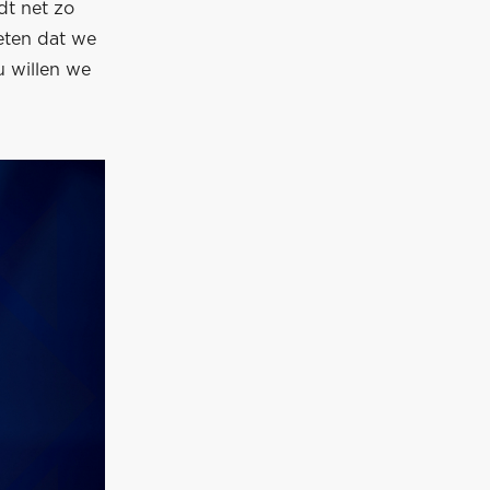
dt net zo
eten dat we
u willen we