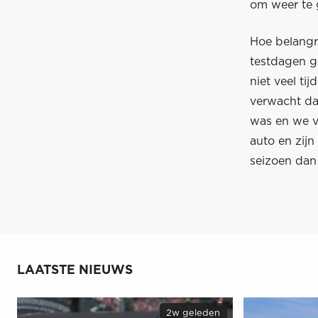
om weer te 
Hoe belangri
testdagen g
niet veel ti
verwacht dat
was en we v
auto en zijn
seizoen dan 
LAATSTE NIEUWS
2w geleden