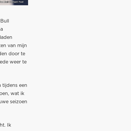
Bull
na
eladen
ten van mijn
den door te
oede weer te
 tijdens een
oen, wat ik
euwe seizoen
t. Ik