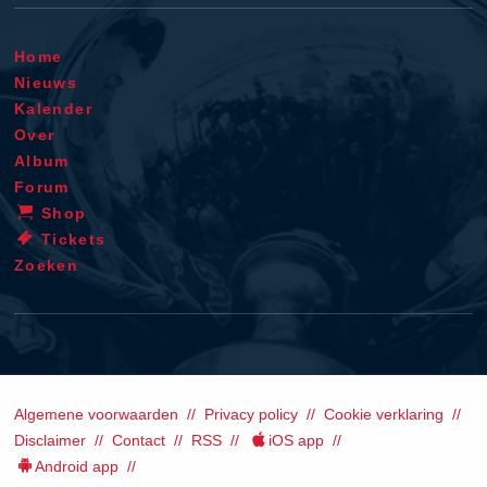
Home
Nieuws
Kalender
Over
Album
Forum
Shop
Tickets
Zoeken
Algemene voorwaarden
Privacy policy
Cookie verklaring
Disclaimer
Contact
RSS
iOS app
Android app